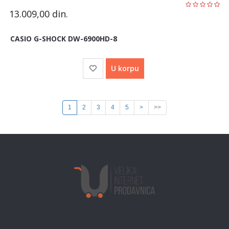
13.009,00
din.
CASIO G-SHOCK DW-6900HD-8
U korpu
1
2
3
4
5
>
>>