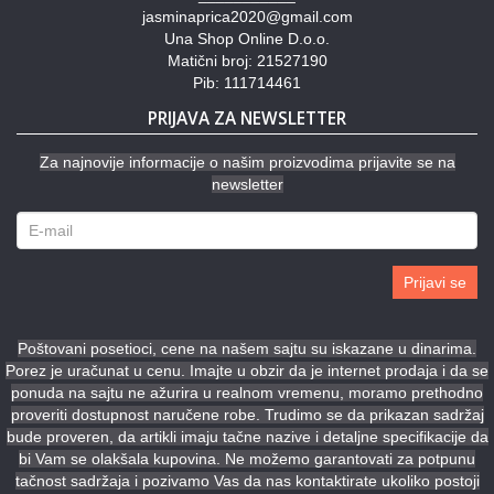
jasminaprica2020@gmail.com
Una Shop Online D.o.o.
Matični broj: 21527190
Pib: 111714461
PRIJAVA ZA NEWSLETTER
Za najnovije informacije o našim proizvodima prijavite se na
newsletter
Prijavi se
Poštovani posetioci, cene na našem sajtu su iskazane u dinarima.
Porez je uračunat u cenu. Imajte u obzir da je internet prodaja i da se
ponuda na sajtu ne ažurira u realnom vremenu, moramo prethodno
proveriti dostupnost naručene robe. Trudimo se da prikazan sadržaj
bude proveren, da artikli imaju tačne nazive i detaljne specifikacije da
bi Vam se olakšala kupovina. Ne možemo garantovati za potpunu
tačnost sadržaja i pozivamo Vas da nas kontaktirate ukoliko postoji