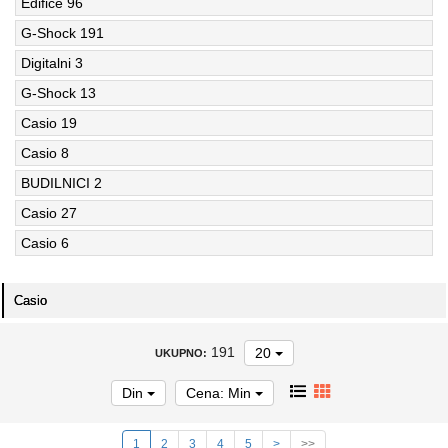
Edifice
96
G-Shock
191
Digitalni
3
G-Shock
13
Casio
19
Casio
8
BUDILNICI
2
Casio
27
Casio
6
Casio
191
20
UKUPNO:
Din
Cena: Min
1
2
3
4
5
>
>>