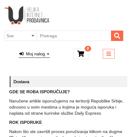
×
Kategorije
Brendovi
4ALL - PARFEMI I KOZMETIKA
Dostava
MACUN PROIZVODI
Sve o
kupovini
RUČNI SATOVI
Online
0
TAŠNE
placanje
Moj nalog
NAKIT
O nama
PUTNI PROGRAM
Kontakt
Dostava
MALI KUĆNI APARATI
Blog
GDE SE ROBA ISPORUČUJE?
Top
Ulja za masažu
Shop
Naručene artikle isporučujemo na teritoriji Republike Srbije,
odnosno u svim mestima u kojima je moguća isporuka i
naplata od strane kurirske službe Daily Express.
ROK ISPORUKE
Nakon što ste završili proces poručivanja klikom na dugme