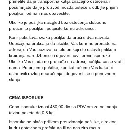
primetite da je transportna kutija značajno oštećena i
posumnjate da je proizvod možda oštećen, odbijte prijem
pošiljke i odmah nas obavestite.
Ukoliko je pošiljka naizgled bez oštećenja slobodno
preuzmite pošiljku i potpišite kuriru adresnicu.
Kurir pokušava svaku pošiljku da uruči u dva navrata.
Uobičajena praksa je da ukoliko Vas kurir ne pronađe na
adresi, da Vas pozove na telefon koji ste ostavili prilikom
kreiranja narudžbenice i ugovori novi termin isporuke.
Ukoliko Vas i tada ne pronađe na adresi, pošiljka će se vratiti
nama. Po prijemu pošiljke, kontkatiraćemo Vas kako bi
ustanovili razlog neuručenja i dogovoriti se o ponovnom
slanju.
CENA ISPORUKE
Cena isporuke iznosi 450,00 din sa PDV-om za najmanju
tezinu paketa do 0,5 kg.
Isporuka se plaća prilikom preuzimanja pošiljke, direktno
kuriru gotovinom,profaktura ili na nas ziro racun.