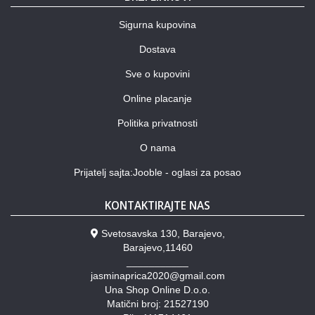
Sigurna kupovina
Dostava
Sve o kupovini
Online placanje
Politika privatnosti
O nama
Prijatelj sajta:Jooble - oglasi za posao
KONTAKTIRAJTE NAS
Svetosavska 130, Barajevo,
Barajevo,11460
___________
jasminaprica2020@gmail.com
Una Shop Online D.o.o.
Matični broj: 21527190