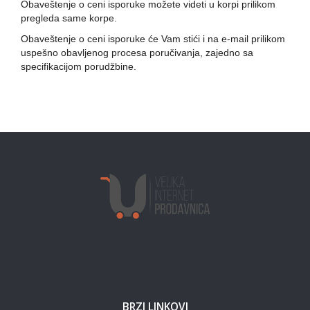
Obaveštenje o ceni isporuke možete videti u korpi prilikom
pregleda same korpe.
Obaveštenje o ceni isporuke će Vam stići i na e-mail prilikom
uspešno obavljenog procesa poručivanja, zajedno sa
specifikacijom porudžbine.
BRZI LINKOVI