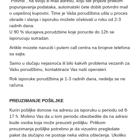
"Potvrdi", na svoju e-mail adresu, koju ste prijavili prilikom
popunjavanja podataka, automatski ćete dobiti potvrdni mail
o uspešnoj kupovini. Time je Vaša porudžbina ušla u proces
obrade i slanja i isporuku možete očekivati u roku od 2-3
radnih dana.
U 90 % slucajeva,porudzbine koje porucite do 12h se
isporucuju sutradan.
Artikle mozete naruciti i putem call centra na brojeve telefona
sa sajta.
Samo u slučaju nejasnoća ili bilo kakvih problema vezanih za
Vašu porudžbinu, kontaktiraće Vas naši operateri.
Rok isporuke porudžbina je 1-3 radnih dana, nedelja se ne
računa.
PREUZIMANJE POŠILJKE
Kuriri pošiljke donose na adresu za isporuku u periodu od 8-
17 h. Molimo Vas da u tom periodu obezbedite da na adresi
bude osoba koja može preuzeti pošiljku. Prilikom
preuzimanja pošiljke potrebno je da vizuelno pregledate
paket da slučajno ne postoje neka vidna oštećenja. Ukoliko