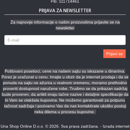
Pib: 111714461
PRIJAVA ZA NEWSLETTER
Za najnovije informacije o našim proizvodima prijavite se na
newsletter
Prijavi se
Poštovani posetioci, cene na našem sajtu su iskazane u dinarima.
Porez je uračunat u cenu. Imajte u obzir da je internet prodaja i da se
ponuda na sajtu ne ažurira u realnom vremenu, moramo prethodno
proveriti dostupnost naručene robe. Trudimo se da prikazan sadržaj
bude proveren, da artikli imaju tačne nazive i detaljne specifikacije da
bi Vam se olakšala kupovina. Ne možemo garantovati za potpunu
tačnost sadržaja i pozivamo Vas da nas kontaktirate ukoliko postoji
neka dilema u procesu kupovine.
Una Shop Online D.o.o. © 2026. Sva prava zadržana. -
Izrada internet