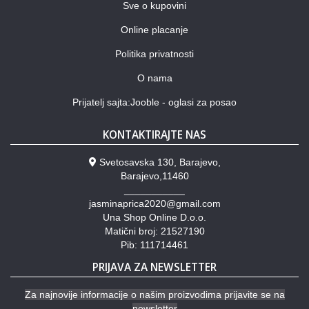
Sve o kupovini
Online placanje
Politika privatnosti
O nama
Prijatelj sajta:Jooble - oglasi za posao
KONTAKTIRAJTE NAS
Svetosavska 130, Barajevo,
Barajevo,11460
___________
jasminaprica2020@gmail.com
Una Shop Online D.o.o.
Matični broj: 21527190
Pib: 111714461
PRIJAVA ZA NEWSLETTER
Za najnovije informacije o našim proizvodima prijavite se na
newsletter