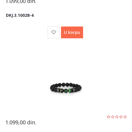
1.099,00
din.
DKJ.3.10028-4
U korpu
1.099,00
din.