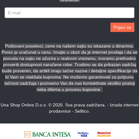
Prijavi se
Poštovani posetioci, cene na našem sajtu su iskazane u dinarima.
Porez je uračunat u cenu. Imajte u obzir da je internet prodaja i da se
ponuda na sajtu ne ažurira u realnom vremenu, moramo prethodno
proveriti dostupnost naručene robe. Trudimo se da prikazan sadržaj
bude proveren, da artikli imaju tačne nazive i detaljne specifikacije da
bi Vam se olakšala kupovina. Ne možemo garantovati za potpunu
tačnost sadržaja i pozivamo Vas da nas kontaktirate ukoliko postoji
neka dilema u procesu kupovine.
Una Shop Online D.o.o. © 2026. Sva prava zadržana. -
Izrada internet
prodavnice
-
Selltico.