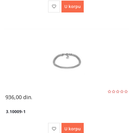
U korpu
936,00
din.
3.10009-1
U korpu