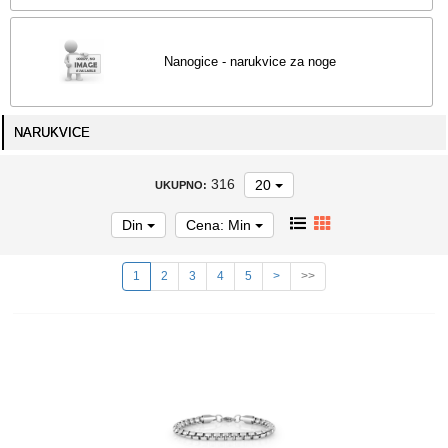
Nanogice - narukvice za noge
NARUKVICE
316
20
UKUPNO:
Din
Cena: Min
1
2
3
4
5
>
>>