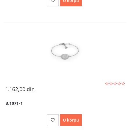
U korpu
1.162,00
din.
3.1071-1
U korpu