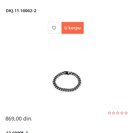
DKJ.11.10002-2
U korpu
869,00
din.
12.10005-1