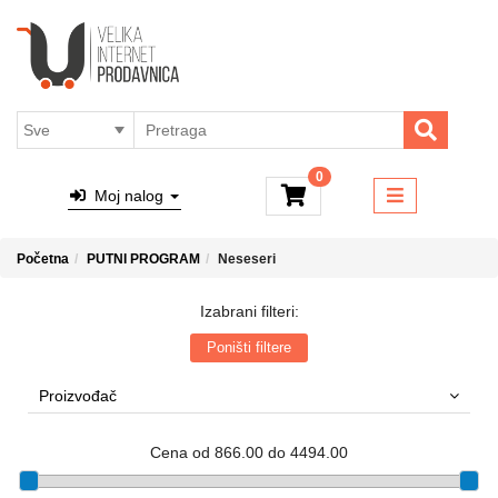
×
Kategorije
Brendovi
4ALL - PARFEMI I KOZMETIKA
Dostava
MACUN PROIZVODI
Sve o
kupovini
RUČNI SATOVI
Online
0
TAŠNE
placanje
Moj nalog
NAKIT
O nama
PUTNI PROGRAM
Početna
PUTNI PROGRAM
Neseseri
Kontakt
MALI KUĆNI APARATI
Blog
Izabrani filteri:
Top
Ulja za masažu
Poništi filtere
Shop
Proizvođač
Cena od 866.00 do 4494.00