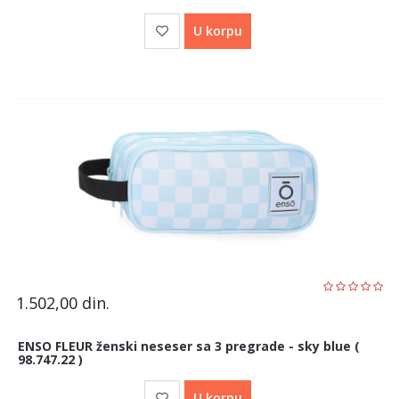
U korpu
1.502,00
din.
ENSO FLEUR ženski neseser sa 3 pregrade - sky blue (
98.747.22 )
U korpu