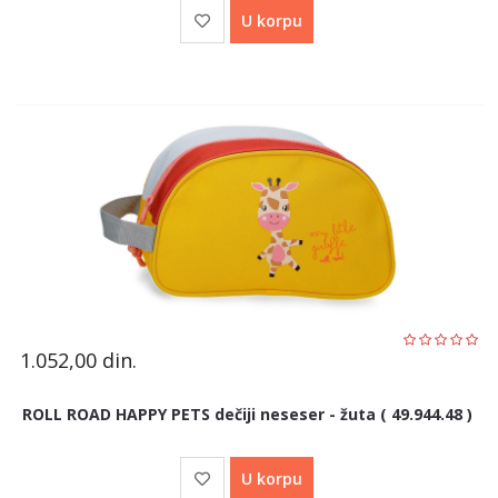
U korpu
1.052,00
din.
ROLL ROAD HAPPY PETS dečiji neseser - žuta ( 49.944.48 )
U korpu