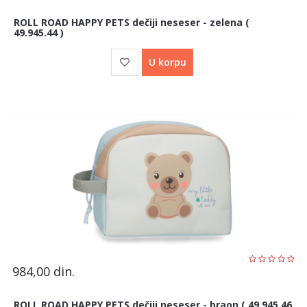
ROLL ROAD HAPPY PETS dečiji neseser - zelena (
49.945.44 )
U korpu
984,00
din.
ROLL ROAD HAPPY PETS dečiji neseser - braon ( 49.945.46