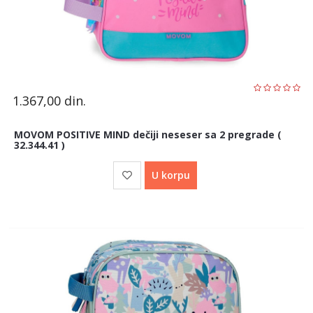
1.367,00
din.
MOVOM POSITIVE MIND dečiji neseser sa 2 pregrade (
32.344.41 )
U korpu