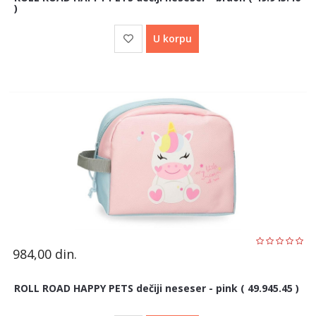
)
U korpu
984,00
din.
ROLL ROAD HAPPY PETS dečiji neseser - pink ( 49.945.45 )