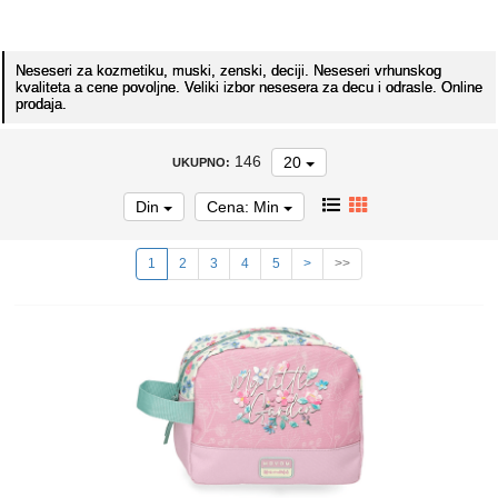
Neseseri za kozmetiku, muski, zenski, deciji. Neseseri vrhunskog
kvaliteta a cene povoljne. Veliki izbor nesesera za decu i odrasle. Online
prodaja.
146
20
UKUPNO:
Din
Cena: Min
1
2
3
4
5
>
>>