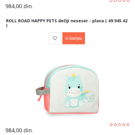
984,00
din.
ROLL ROAD HAPPY PETS dečiji neseser - plava ( 49.945.42
)
U korpu
984,00
din.