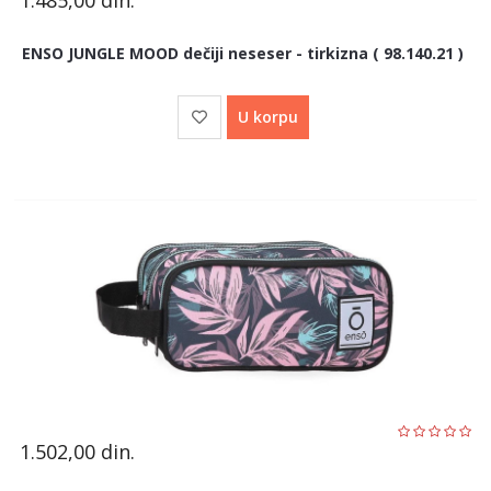
1.485,00
din.
ENSO JUNGLE MOOD dečiji neseser - tirkizna ( 98.140.21 )
U korpu
1.502,00
din.