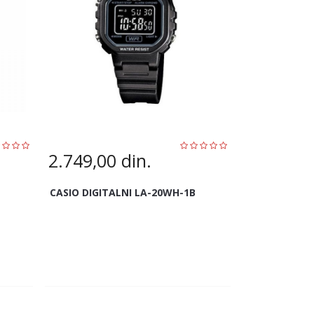
2.749,00
din.
CASIO DIGITALNI LA-20WH-1B