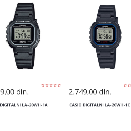
49,00
din.
2.749,00
din.
 DIGITALNI LA-20WH-1A
CASIO DIGITALNI LA-20WH-1C