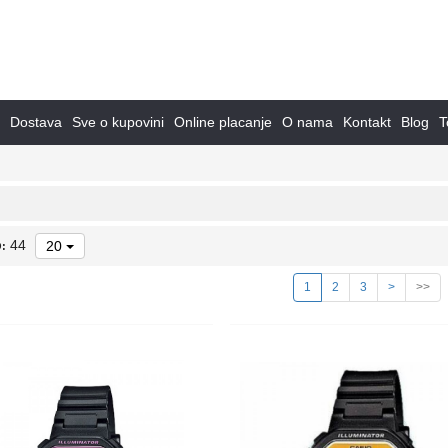
Dostava
Sve o kupovini
Online placanje
O nama
Kontakt
Blog
T
44
20
:
1
2
3
>
>>