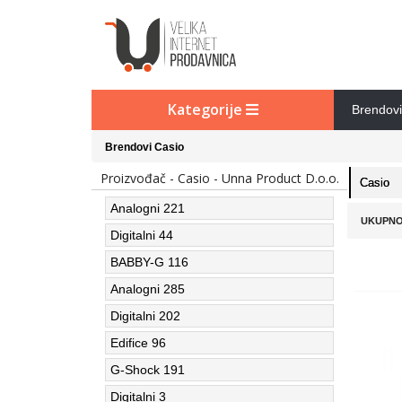
Kategorije
Brendovi
Brendovi
Casio
Proizvođač - Casio - Unna Product D.o.o.
Casio
Analogni
221
UKUPNO
Digitalni
44
BABBY-G
116
Analogni
285
Digitalni
202
Edifice
96
G-Shock
191
Digitalni
3