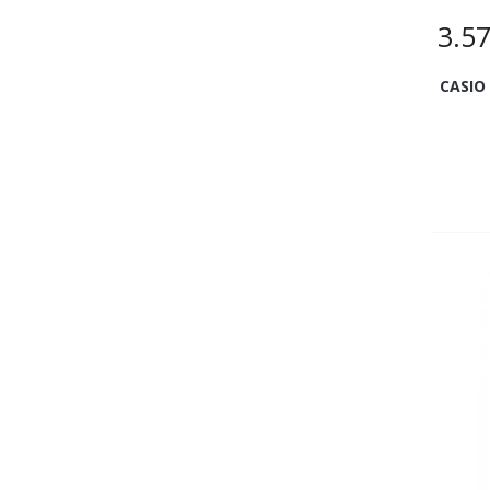
3.5
CASIO