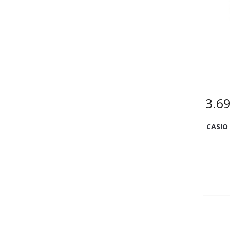
3.6
CASIO