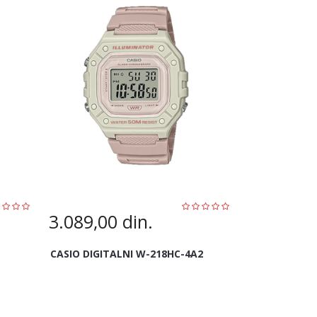
3.089,00
din.
CASIO DIGITALNI W-218HC-4A2