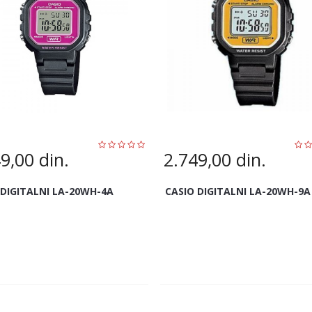
49,00
din.
2.749,00
din.
 DIGITALNI LA-20WH-4A
CASIO DIGITALNI LA-20WH-9A