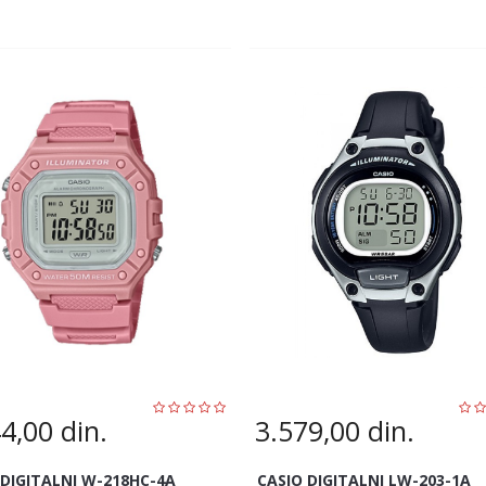
44,00
din.
3.579,00
din.
 DIGITALNI W-218HC-4A
CASIO DIGITALNI LW-203-1A