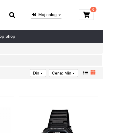
0
Moj nalog
op Shop
Din
Cena: Min