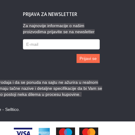
PRIJAVA ZA NEWSLETTER
Za najnovije informacije o našim
proizvodima prijavite se na newsletter
Prijavi se
prodaja i da se ponuda na sajtu ne ažurira u realnom
ju tačne nazive i detaljne specifikacije da bi Vam se
ko postoji neka dilema u procesu kupovine.
e
-
Selltico.