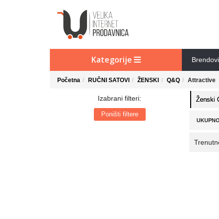
Kategorije
Brendovi
Početna
RUČNI SATOVI
ŽENSKI
Q&Q
Attractive
Izabrani filteri:
Ženski 
Poništi filtere
UKUPNO
Trenutn