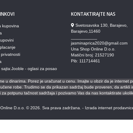
LINKOVI
KONTAKTIRAJTE NAS
Svetosavska 130, Barajevo,
a kupovina
Barajevo,11460
a
___________
upovini
jasminaprica2020@gmail.com
placanje
Una Shop Online D.o.o.
 privatnosti
Matični broj: 21527190
Pib: 111714461
a
lj sajta:Jooble - oglasi za posao
e u dinarima. Porez je uračunat u cenu. Imajte u obzir da je internet 
ene robe. Trudimo se da prikazan sadržaj bude proveren, da artikli ima
za potpunu tačnost sadržaja i pozivamo Vas da nas kontaktirate ukoli
Online D.o.o. © 2026. Sva prava zadržana. -
Izrada internet prodavnic