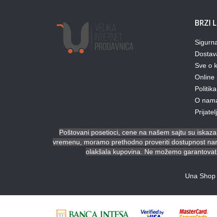
BRZI 
Sigurn
Dostav
Sve o k
Online 
Politika
O nam
Prijate
Poštovani posetioci, cene na našem sajtu su iskazan
vremenu, moramo prethodno proveriti dostupnost naruč
olakšala kupovina. Ne možemo garantovati 
Una Shop 