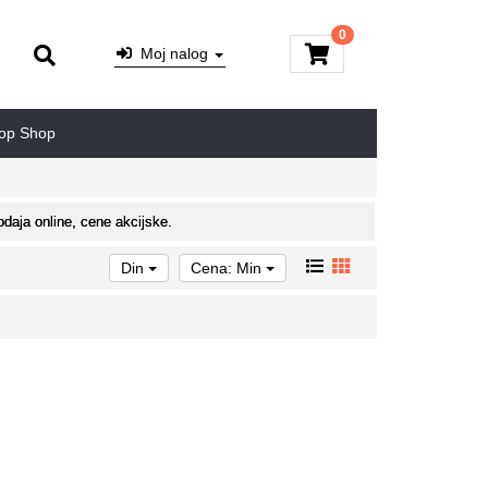
0
Moj nalog
op Shop
daja online, cene akcijske.
Din
Cena: Min