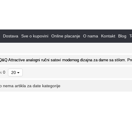
Dostava
Sve o kupovini
Online placanje
O nama
Kontakt
Blog
T
Q&Q Attractive analogni ručni satovi modernog dizajna za dame sa stilom. Pro
0
20
:
o nema artikla za date kategorije