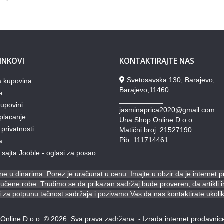
LINKOVI
KONTAKTIRAJTE NAS
Svetosavska 130, Barajevo,
a kupovina
Barajevo,11460
a
___________
upovini
jasminaprica2020@gmail.com
placanje
Una Shop Online D.o.o.
 privatnosti
Matični broj: 21527190
Pib: 111714461
a
lj sajta:Jooble - oglasi za posao
e u dinarima. Porez je uračunat u cenu. Imajte u obzir da je internet 
ene robe. Trudimo se da prikazan sadržaj bude proveren, da artikli ima
za potpunu tačnost sadržaja i pozivamo Vas da nas kontaktirate ukoli
Online D.o.o. © 2026. Sva prava zadržana. -
Izrada internet prodavnic