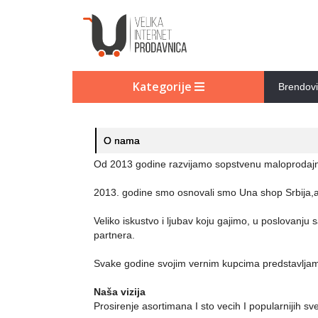
Kategorije
Brendovi
O nama
Od 2013 godine razvijamo sopstvenu maloprodajnu
2013. godine smo osnovali smo Una shop Srbija,a 
Veliko iskustvo i ljubav koju gajimo, u poslovan
partnera.
Svake godine svojim vernim kupcima predstavljamo 
Naša vizija
Prosirenje asortimana I sto vecih I popularnijih sv