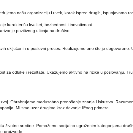
eđujemo našu organizaciju i uvek, korak ispred drugih, ispunjavamo ras
je karakterišu kvalitet, bezbednost i inovativnost.
arivanje pozitivnog uticaja na društvo.
svih uključenih u poslovni proces. Realizujemo ono što je dogovoreno
za odluke i rezultate. Ukazujemo aktivno na rizike u poslovanju. Tru
 razvoj. Ohrabrujemo međusobno prenošenje znanja i iskustva. Razumemo
panija. Mi smo uzor drugima kroz davanje ličnog primera.
štitu životne sredine. Pomažemo socijalno ugroženim kategorijama dru
ne proizvode.