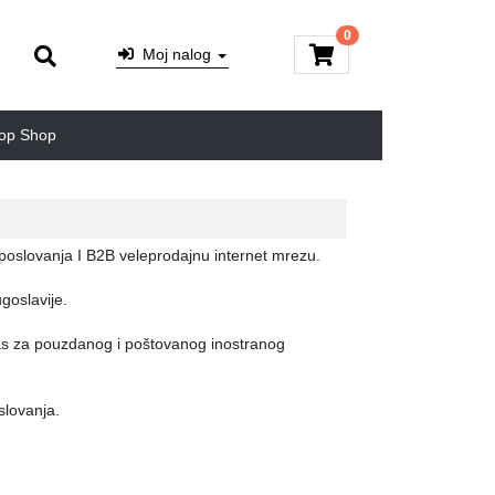
0
Moj nalog
op Shop
poslovanja I B2B veleprodajnu internet mrezu.
goslavije.
nas za pouzdanog i poštovanog inostranog
slovanja.