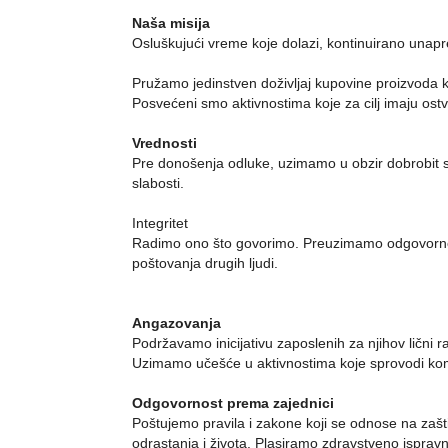
Naša misija
Osluškujući vreme koje dolazi, kontinuirano unapr
Pružamo jedinstven doživljaj kupovine proizvoda ko
Posvećeni smo aktivnostima koje za cilj imaju ostv
Vrednosti
Pre donošenja odluke, uzimamo u obzir dobrobit 
slabosti.
Integritet
Radimo ono što govorimo. Preuzimamo odgovornost 
poštovanja drugih ljudi.
Angazovanja
Podržavamo inicijativu zaposlenih za njihov lični
Uzimamo učešće u aktivnostima koje sprovodi kom
Odgovornost prema zajednici
Poštujemo pravila i zakone koji se odnose na za
odrastanja i života. Plasiramo zdravstveno isprav