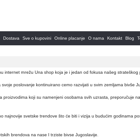
Dostava
Sve o kupovini
Online placanje
O nama
Kontakt
Blog
T
 internet mrežu Una shop koja je i jedan od fokusa našeg strateškog 
svoje poslovanje kontinuirano cemo razvijati u svim zemljama bivše Ju
ju sa proizvodima koji su namenjeni osobama svih uzrasta, preporučuje 
najnovije svetske trendove što će biti i vizija u budućim godinama po
etskih brendova na nase I trziste bivse Jugoslavije.