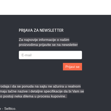
PRIJAVA ZA NEWSLETTER
Za najnovije informacije o našim
proizvodima prijavite se na newsletter
Prijavi se
prodaja i da se ponuda na sajtu ne ažurira u realnom
ju tačne nazive i detaljne specifikacije da bi Vam se
ko postoji neka dilema u procesu kupovine.
e
-
Selltico.