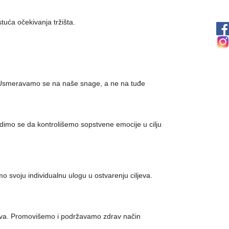
tuća očekivanja tržišta.
. Usmeravamo se na naše snage, a ne na tuđe
dimo se da kontrolišemo sopstvene emocije u cilju
 svoju individualnu ulogu u ostvarenju ciljeva.
štva. Promovišemo i podržavamo zdrav način