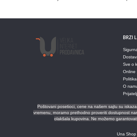
BRZI 
Sigurn
Dostav
Sve o k
Online 
Politika
O nam
Prijate
Poštovani posetioci, cene na našem sajtu su iskazan
vremenu, moramo prethodno proveriti dostupnost naruč
olakšala kupovina. Ne možemo garantovati 
Una Shop 