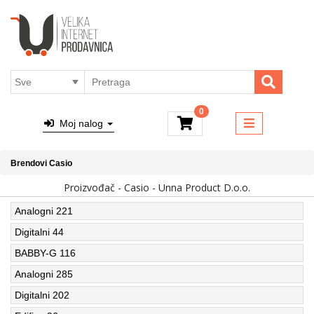
×
Kategorije
Brendovi
4ALL - PARFEMI I KOZMETIKA
Dostava
MACUN PROIZVODI
Sve o
kupovini
RUČNI SATOVI
Online
0
TAŠNE
placanje
Moj nalog
NAKIT
O nama
PUTNI PROGRAM
Brendovi
Casio
Kontakt
Proizvođač - Casio - Unna Product D.o.o.
MALI KUĆNI APARATI
Blog
Top
Analogni
221
Ulja za masažu
Shop
Digitalni
44
BABBY-G
116
Analogni
285
Digitalni
202