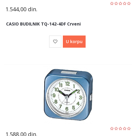
1.544,00
din.
CASIO BUDILNIK TQ-142-4DF Crveni
U korpu
1.588,00
din.