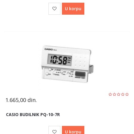
U korpu
1.665,00
din.
CASIO BUDILNIK PQ-10-7R
U korpu