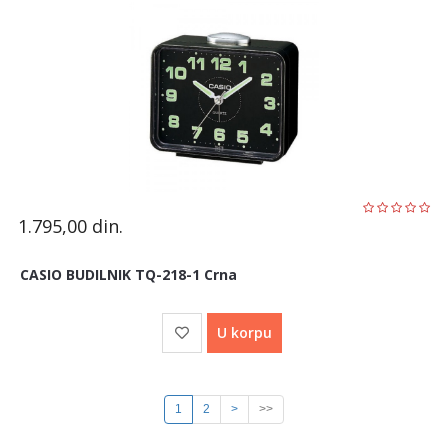
1.795,00
din.
CASIO BUDILNIK TQ-218-1 Crna
U korpu
1
2
>
>>