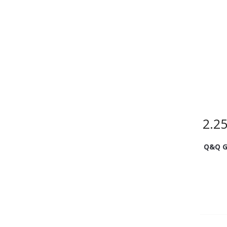
2.2
Q&Q G