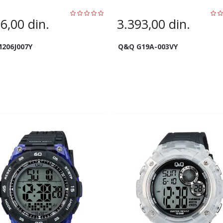
66,00
din.
3.393,00
din.
206J007Y
Q&Q G19A-003VY