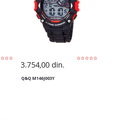
3.754,00
din.
Q&Q M146J003Y