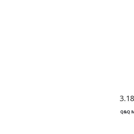
3.1
Q&Q M