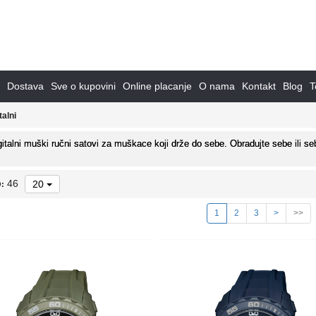
Dostava
Sve o kupovini
Online placanje
O nama
Kontakt
Blog
T
talni
italni muški ručni satovi za muškace koji drže do sebe. Obradujte sebe ili 
46
20
:
1
2
3
>
>>