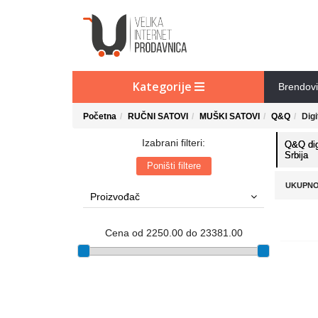
Kategorije
Brendovi
Početna
RUČNI SATOVI
MUŠKI SATOVI
Q&Q
Digi
Izabrani filteri:
Q&Q dig
Srbija
Poništi filtere
UKUPNO
Proizvođač
Cena od 2250.00 do 23381.00