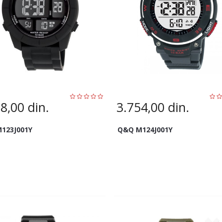
78,00
din.
3.754,00
din.
123J001Y
Q&Q M124J001Y