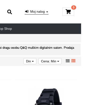
0
Moj nalog
op Shop
sebi dragu osobu Q&Q muškim digitalnim satom. Prodaja
Din
Cena: Min