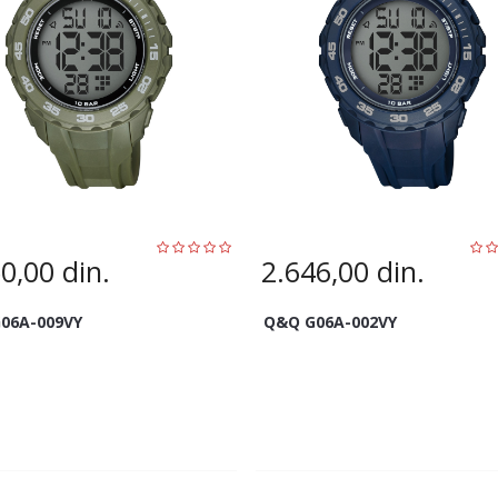
50,00
din.
2.646,00
din.
06A-009VY
Q&Q G06A-002VY