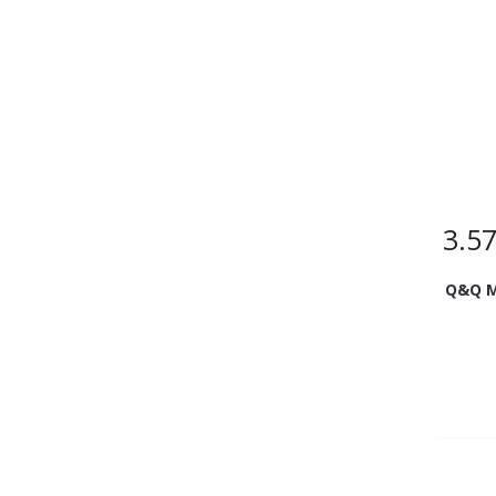
3.5
Q&Q M