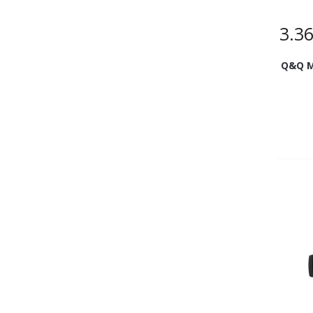
3.3
Q&Q M