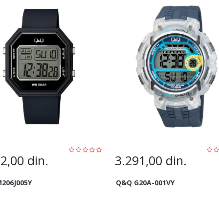
82,00
din.
3.291,00
din.
206J005Y
Q&Q G20A-001VY