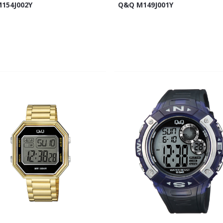
154J002Y
Q&Q M149J001Y