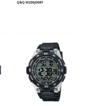
Q&Q M206J008Y