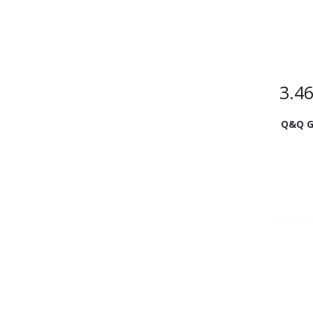
3.4
Q&Q G