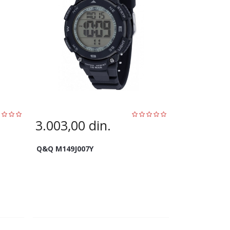
3.003,00
din.
Q&Q M149J007Y