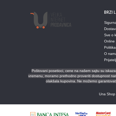
BRZI 
Sigurn
Dostav
Sve o k
Online 
Politika
O nam
Prijate
Poštovani posetioci, cene na našem sajtu su iskazan
vremenu, moramo prethodno proveriti dostupnost naruč
olakšala kupovina. Ne možemo garantovati 
Una Shop 