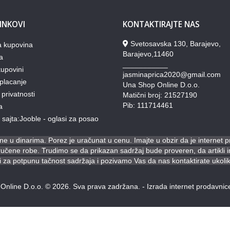
LINKOVI
KONTAKTIRAJTE NAS
Svetosavska 130, Barajevo,
a kupovina
Barajevo,11460
a
___________
upovini
jasminaprica2020@gmail.com
placanje
Una Shop Online D.o.o.
 privatnosti
Matični broj: 21527190
Pib: 111714461
a
lj sajta:Jooble - oglasi za posao
e u dinarima. Porez je uračunat u cenu. Imajte u obzir da je internet 
ene robe. Trudimo se da prikazan sadržaj bude proveren, da artikli ima
za potpunu tačnost sadržaja i pozivamo Vas da nas kontaktirate ukoli
Online D.o.o. © 2026. Sva prava zadržana. -
Izrada internet prodavnic