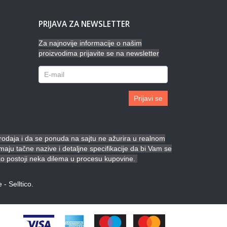
PRIJAVA ZA NEWSLETTER
Za najnovije informacije o našim
proizvodima prijavite se na newsletter
Prijavi se
prodaja i da se ponuda na sajtu ne ažurira u realnom
ju tačne nazive i detaljne specifikacije da bi Vam se
ko postoji neka dilema u procesu kupovine.
e
-
Selltico.