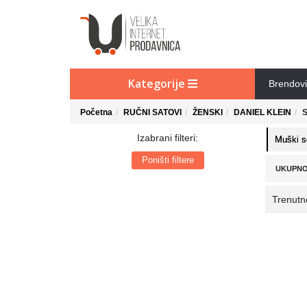
Kategorije
Brendovi
Početna
RUČNI SATOVI
ŽENSKI
DANIEL KLEIN
S
Izabrani filteri:
Muški s
Poništi filtere
UKUPNO
Trenutn