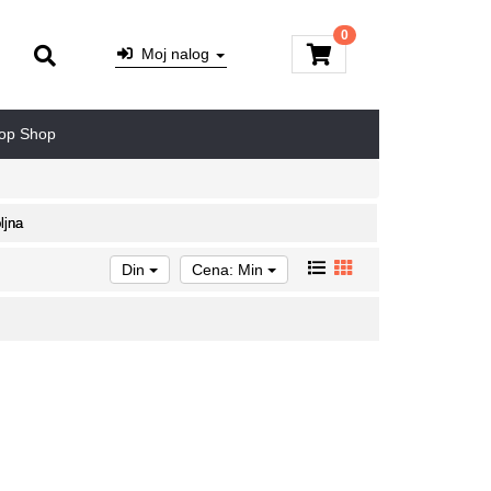
0
Moj nalog
op Shop
ljna
Din
Cena: Min