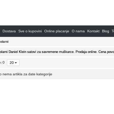
Dostava
Sve o kupovini
Online placanje
O nama
Kontakt
Blog
T
olarni
olarni Daniel Klein satovi za savremene muškarce. Prodaja online. Cena povo
0
20
:
o nema artikla za date kategorije