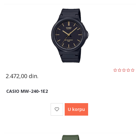
2.472,00
din.
CASIO MW-240-1E2
U korpu