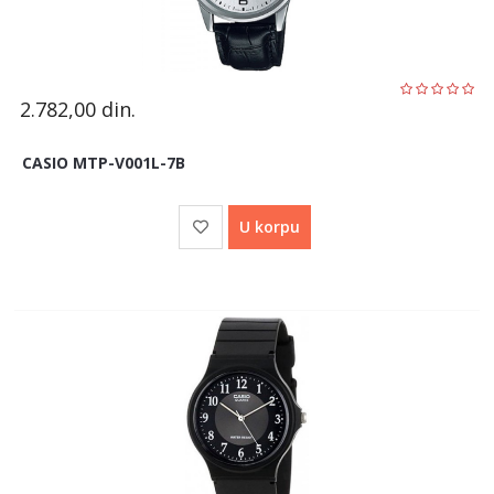
2.782,00
din.
CASIO MTP-V001L-7B
U korpu