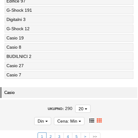
Edifice
97
G-Shock
191
Digitalni
3
G-Shock
12
Casio
19
Casio
8
BUDILNICI
2
Casio
27
Casio
7
Casio
290
20
UKUPNO:
Din
Cena: Min
1
2
3
4
5
>
>>