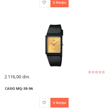
U korpu
2.116,00
din.
CASIO MQ-38-9A
U korpu