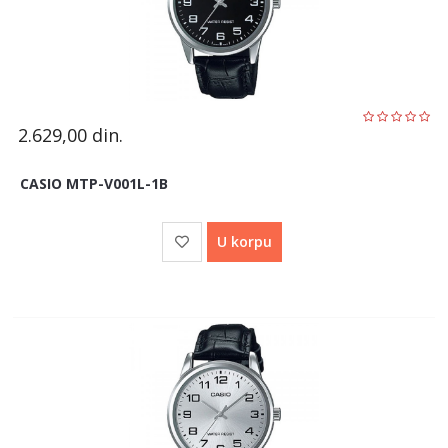
2.629,00
din.
CASIO MTP-V001L-1B
U korpu