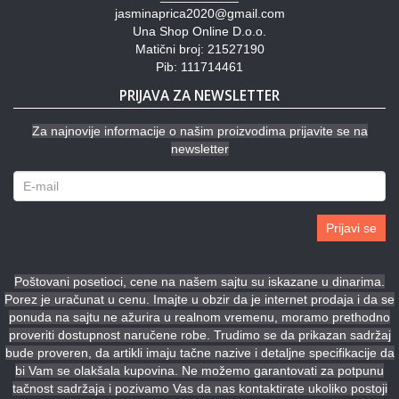
jasminaprica2020@gmail.com
Una Shop Online D.o.o.
Matični broj: 21527190
Pib: 111714461
PRIJAVA ZA NEWSLETTER
Za najnovije informacije o našim proizvodima prijavite se na
newsletter
Prijavi se
Poštovani posetioci, cene na našem sajtu su iskazane u dinarima.
Porez je uračunat u cenu. Imajte u obzir da je internet prodaja i da se
ponuda na sajtu ne ažurira u realnom vremenu, moramo prethodno
proveriti dostupnost naručene robe. Trudimo se da prikazan sadržaj
bude proveren, da artikli imaju tačne nazive i detaljne specifikacije da
bi Vam se olakšala kupovina. Ne možemo garantovati za potpunu
tačnost sadržaja i pozivamo Vas da nas kontaktirate ukoliko postoji