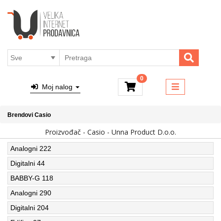
×
Kategorije
Brendovi
4ALL - PARFEMI I KOZMETIKA
Dostava
MACUN PROIZVODI
Sve o
kupovini
RUČNI SATOVI
Online
0
TAŠNE
placanje
Moj nalog
NAKIT
O nama
PUTNI PROGRAM
Brendovi
Casio
Kontakt
Proizvođač - Casio - Unna Product D.o.o.
MALI KUĆNI APARATI
Blog
Top
Analogni
222
Ulja za masažu
Shop
Digitalni
44
BABBY-G
118
Analogni
290
Digitalni
204