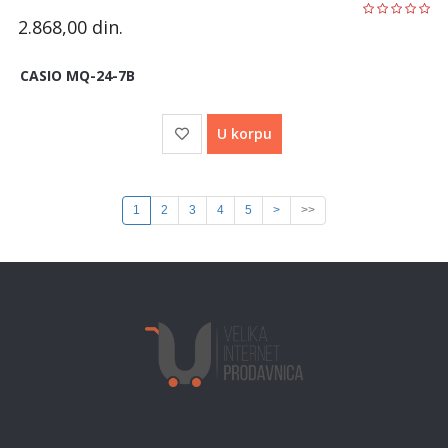
2.868,00
din.
CASIO MQ-24-7B
U korpu
1
2
3
4
5
>
>>