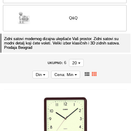
Q&Q
Zidni satovi modernog dizajna ulepšaće Vaš prostor. Zidni satovi su
modni detalj koji ćete voleti. Veliki izbor klasičnih i 3D zidnih satova.
Prodaja Beograd
6
20
UKUPNO:
Din
Cena: Min