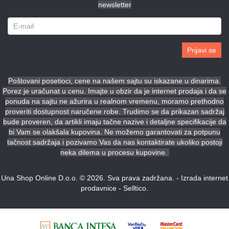
newsletter
Prijavi se
Poštovani posetioci, cene na našem sajtu su iskazane u dinarima.
Porez je uračunat u cenu. Imajte u obzir da je internet prodaja i da se
ponuda na sajtu ne ažurira u realnom vremenu, moramo prethodno
proveriti dostupnost naručene robe. Trudimo se da prikazan sadržaj
bude proveren, da artikli imaju tačne nazive i detaljne specifikacije da
bi Vam se olakšala kupovina. Ne možemo garantovati za potpunu
tačnost sadržaja i pozivamo Vas da nas kontaktirate ukoliko postoji
neka dilema u procesu kupovine.
Una Shop Online D.o.o. © 2026. Sva prava zadržana. -
Izrada internet
prodavnice
-
Selltico.