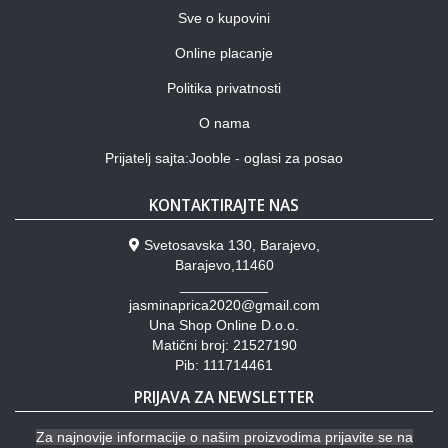
Sve o kupovini
Online placanje
Politika privatnosti
O nama
Prijatelj sajta:Jooble - oglasi za posao
KONTAKTIRAJTE NAS
Svetosavska 130, Barajevo,
Barajevo,11460
___________
jasminaprica2020@gmail.com
Una Shop Online D.o.o.
Matični broj: 21527190
Pib: 111714461
PRIJAVA ZA NEWSLETTER
Za najnovije informacije o našim proizvodima prijavite se na