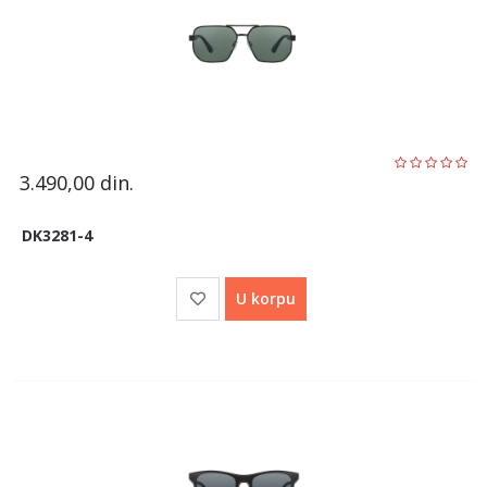
3.490,00
din.
DK3281-4
U korpu