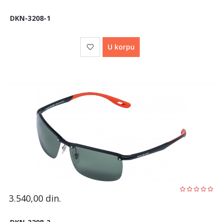
DKN-3208-1
U korpu
3.540,00
din.