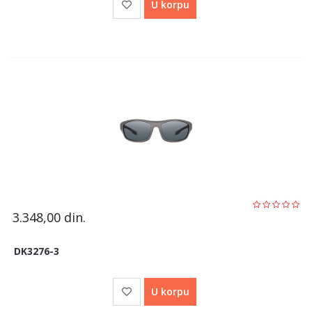
U korpu
3.348,00
din.
DK3276-3
U korpu