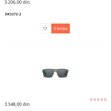
3.206,00
din.
DK3272-2
U korpu
3.348,00
din.