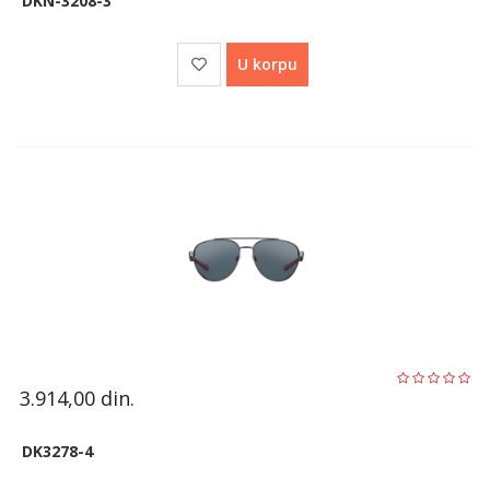
DKN-3208-3
U korpu
3.914,00
din.
DK3278-4