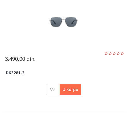
3.490,00
din.
DK3281-3
U korpu