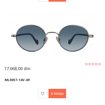
17.068,00
din.
ML0057-14V-49
U korpu