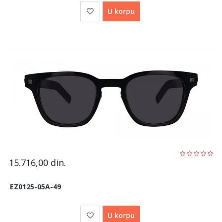
U korpu
15.716,00
din.
EZ0125-05A-49
U korpu