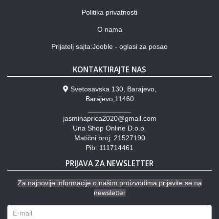
Politika privatnosti
O nama
Prijatelj sajta:Jooble - oglasi za posao
KONTAKTIRAJTE NAS
Svetosavska 130, Barajevo,
Barajevo,11460
___________
jasminaprica2020@gmail.com
Una Shop Online D.o.o.
Matični broj: 21527190
Pib: 111714461
PRIJAVA ZA NEWSLETTER
Za najnovije informacije o našim proizvodima prijavite se na
newsletter