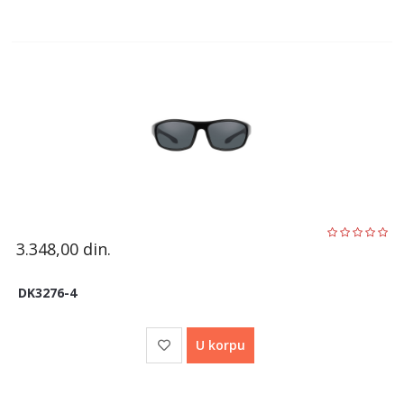
3.348,00
din.
DK3276-4
U korpu