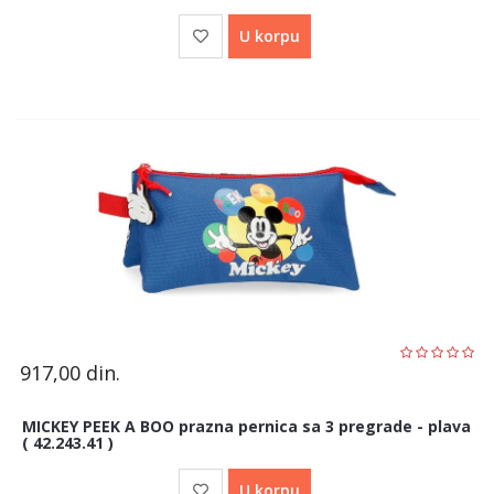
U korpu
917,00
din.
MICKEY PEEK A BOO prazna pernica sa 3 pregrade - plava
( 42.243.41 )
U korpu