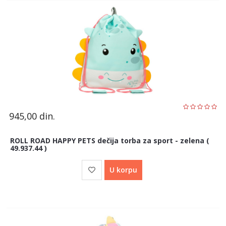
945,00
din.
ROLL ROAD HAPPY PETS dečija torba za sport - zelena (
49.937.44 )
U korpu