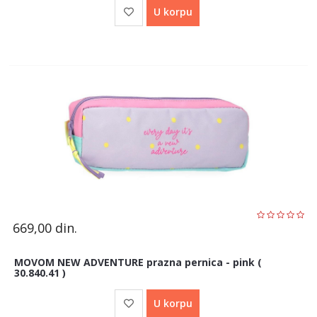
U korpu
669,00
din.
MOVOM NEW ADVENTURE prazna pernica - pink (
30.840.41 )
U korpu