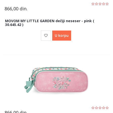
866,00
din.
MOVOM MY LITTLE GARDEN dečiji neseser - pink (
30.645.42 )
U korpu
866,00
din.