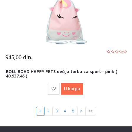
945,00
din.
ROLL ROAD HAPPY PETS dečija torba za sport - pink (
49.937.45 )
U korpu
1
2
3
4
5
>
>>