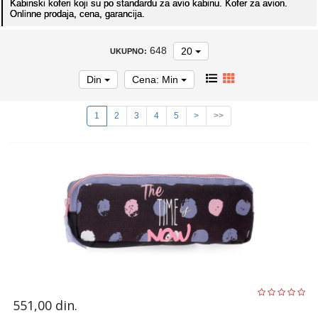
Kabinski koferi koji su po standardu za avio kabinu. Kofer za avion.
Onlinne prodaja, cena, garancija.
648
20
UKUPNO:
Din
Cena: Min
1
2
3
4
5
>
>>
551,00
din.