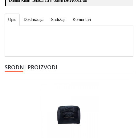
Daniel Klein torbica za mobilni DKW6011-05
Opis
Deklaracija
Sadržaji
Komentari
SRODNI PROIZVODI