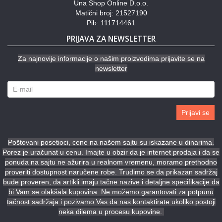
Una Shop Online D.o.o.
Matični broj: 21527190
Pib: 111714461
PRIJAVA ZA NEWSLETTER
Za najnovije informacije o našim proizvodima prijavite se na
newsletter
Prijavi se
Poštovani posetioci, cene na našem sajtu su iskazane u dinarima.
Porez je uračunat u cenu. Imajte u obzir da je internet prodaja i da se
ponuda na sajtu ne ažurira u realnom vremenu, moramo prethodno
proveriti dostupnost naručene robe. Trudimo se da prikazan sadržaj
bude proveren, da artikli imaju tačne nazive i detaljne specifikacije da
bi Vam se olakšala kupovina. Ne možemo garantovati za potpunu
tačnost sadržaja i pozivamo Vas da nas kontaktirate ukoliko postoji
neka dilema u procesu kupovine.