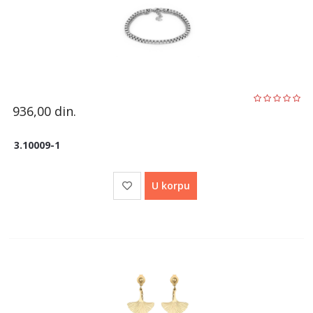
936,00
din.
3.10009-1
U korpu