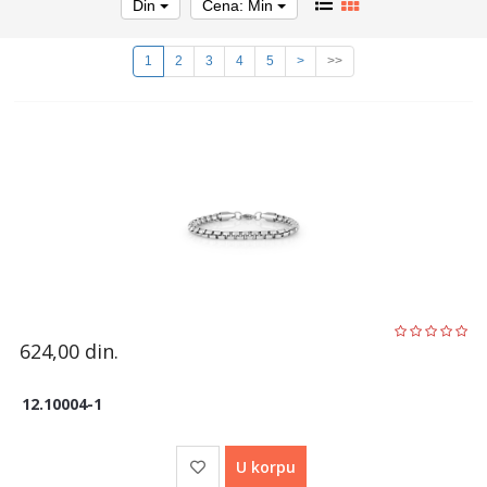
Din
Cena: Min
1
2
3
4
5
>
>>
624,00
din.
12.10004-1
U korpu