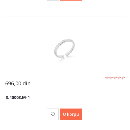
696,00
din.
3.40003.M-1
U korpu