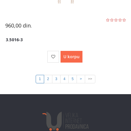
960,00
din.
3.5016-3
U korpu
1
2
3
4
5
>
>>