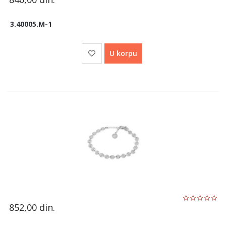
3.40005.M-1
U korpu
852,00
din.