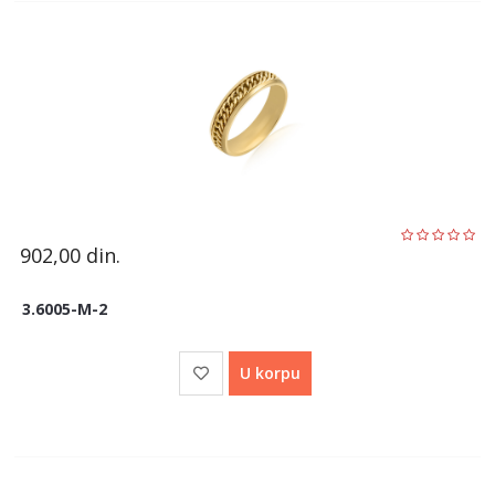
902,00
din.
3.6005-M-2
U korpu