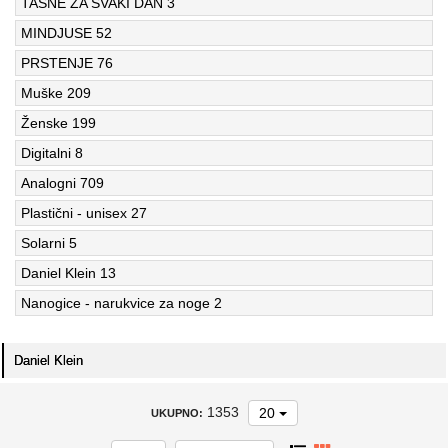
TAŠNE ZA SVAKI DAN
3
MINDJUSE
52
PRSTENJE
76
Muške
209
Ženske
199
Digitalni
8
Analogni
709
Plastični - unisex
27
Solarni
5
Daniel Klein
13
Nanogice - narukvice za noge
2
Daniel Klein
1353
20
UKUPNO: