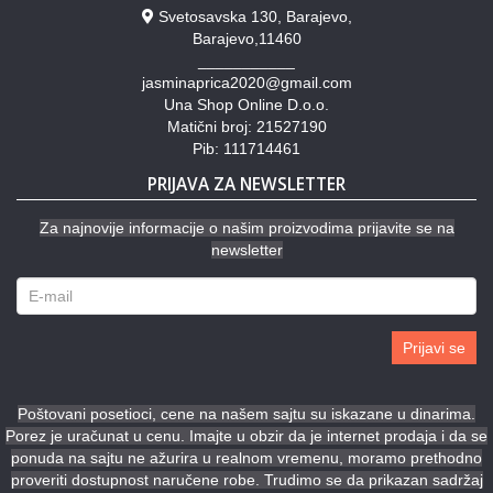
Svetosavska 130, Barajevo,
Barajevo,11460
___________
jasminaprica2020@gmail.com
Una Shop Online D.o.o.
Matični broj: 21527190
Pib: 111714461
PRIJAVA ZA NEWSLETTER
Za najnovije informacije o našim proizvodima prijavite se na
newsletter
Prijavi se
Poštovani posetioci, cene na našem sajtu su iskazane u dinarima.
Porez je uračunat u cenu. Imajte u obzir da je internet prodaja i da se
ponuda na sajtu ne ažurira u realnom vremenu, moramo prethodno
proveriti dostupnost naručene robe. Trudimo se da prikazan sadržaj