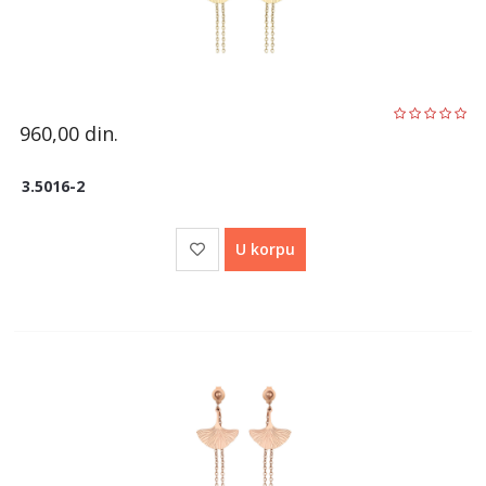
960,00
din.
3.5016-2
U korpu