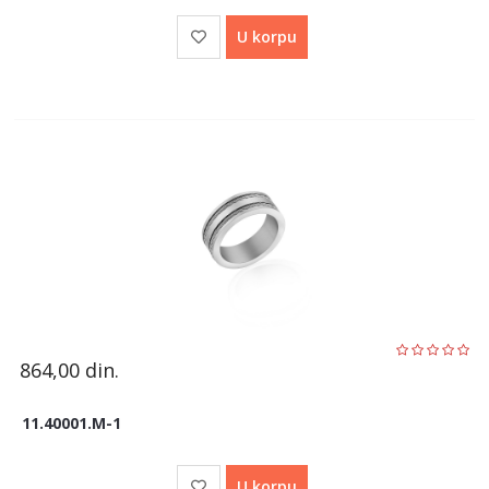
U korpu
864,00
din.
11.40001.M-1
U korpu