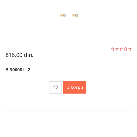
816,00
din.
5.30008.L-2
U korpu