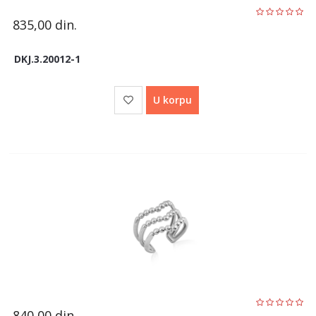
835,00
din.
DKJ.3.20012-1
U korpu
840,00
din.