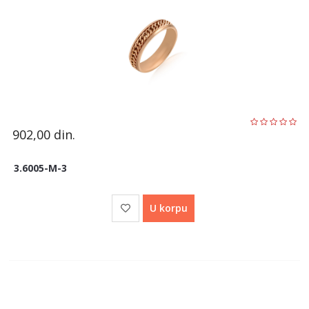
902,00
din.
3.6005-M-3
U korpu