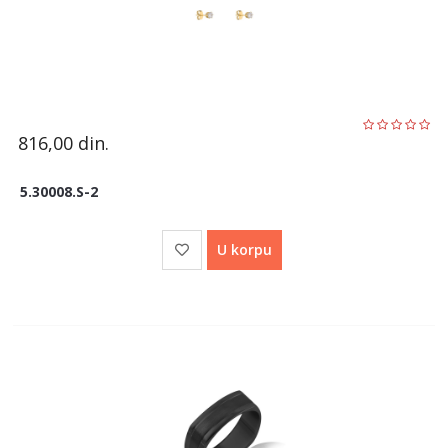
816,00
din.
5.30008.S-2
U korpu