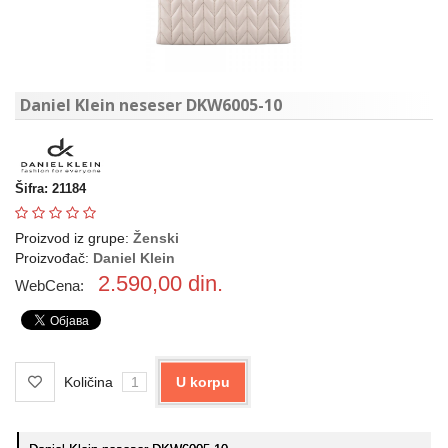
Daniel Klein neseser DKW6005-10
Šifra: 21184
Proizvod iz grupe:
Ženski
Proizvođač:
Daniel Klein
2.590,00
din.
WebCena:
Količina
U korpu