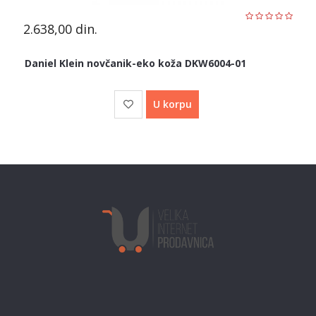
2.638,00
din.
Daniel Klein novčanik-eko koža DKW6004-01
U korpu