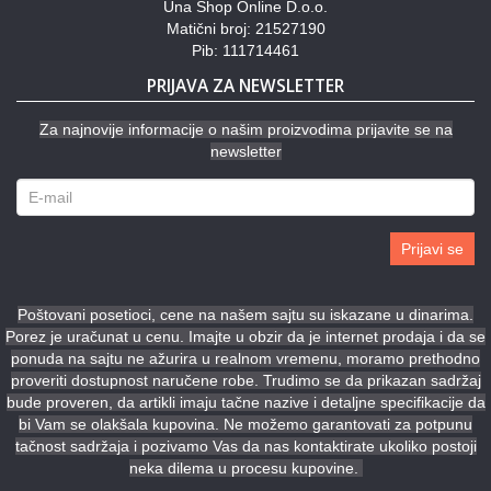
Una Shop Online D.o.o.
Matični broj: 21527190
Pib: 111714461
PRIJAVA ZA NEWSLETTER
Za najnovije informacije o našim proizvodima prijavite se na
newsletter
Prijavi se
Poštovani posetioci, cene na našem sajtu su iskazane u dinarima.
Porez je uračunat u cenu. Imajte u obzir da je internet prodaja i da se
ponuda na sajtu ne ažurira u realnom vremenu, moramo prethodno
proveriti dostupnost naručene robe. Trudimo se da prikazan sadržaj
bude proveren, da artikli imaju tačne nazive i detaljne specifikacije da
bi Vam se olakšala kupovina. Ne možemo garantovati za potpunu
tačnost sadržaja i pozivamo Vas da nas kontaktirate ukoliko postoji
neka dilema u procesu kupovine.