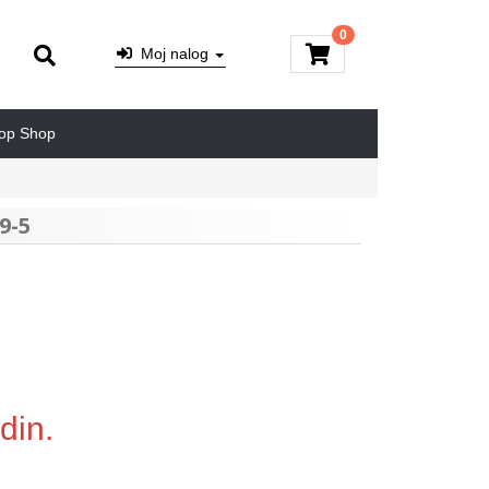
0
Moj nalog
op Shop
9-5
din.