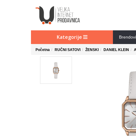
Kategorije
Brendovi
Početna
RUČNI SATOVI
ŽENSKI
DANIEL KLEIN
A