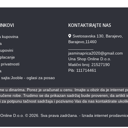
LINKOVI
KONTAKTIRAJTE NAS
Svetosavska 130, Barajevo,
a kupovina
Barajevo,11460
a
___________
upovini
jasminaprica2020@gmail.com
placanje
Una Shop Online D.o.o.
 privatnosti
Matični broj: 21527190
Pib: 111714461
a
lj sajta:Jooble - oglasi za posao
e u dinarima. Porez je uračunat u cenu. Imajte u obzir da je internet 
ene robe. Trudimo se da prikazan sadržaj bude proveren, da artikli ima
za potpunu tačnost sadržaja i pozivamo Vas da nas kontaktirate ukoli
Online D.o.o. © 2026. Sva prava zadržana. -
Izrada internet prodavnic