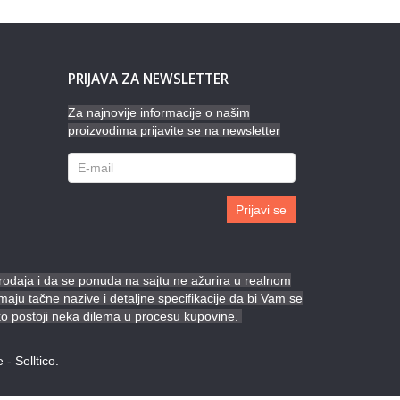
PRIJAVA ZA NEWSLETTER
Za najnovije informacije o našim
proizvodima prijavite se na newsletter
Prijavi se
prodaja i da se ponuda na sajtu ne ažurira u realnom
ju tačne nazive i detaljne specifikacije da bi Vam se
ko postoji neka dilema u procesu kupovine.
e
-
Selltico.