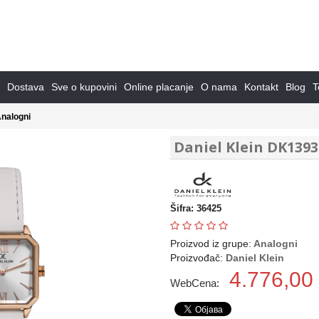
Dostava
Sve o kupovini
Online placanje
O nama
Kontakt
Blog
T
nalogni
Daniel Klein DK1393
Šifra: 36425
Proizvod iz grupe:
Analogni
Proizvođač:
Daniel Klein
4.776,00
WebCena: