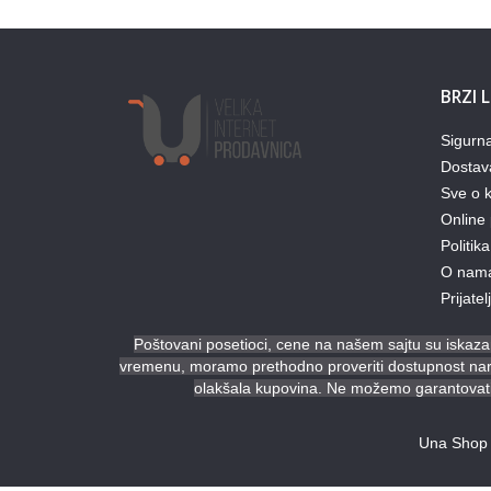
BRZI 
Sigurn
Dostav
Sve o k
Online 
Politika
O nam
Prijate
Poštovani posetioci, cene na našem sajtu su iskazan
vremenu, moramo prethodno proveriti dostupnost naruč
olakšala kupovina. Ne možemo garantovati 
Una Shop 