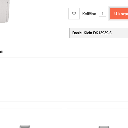
Količina
U korp
Daniel Klein DK13939-5
ri