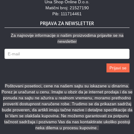
Una Shop Online D.o.o.
Matični broj: 21527190
Pib: 111714461
PRIJAVA ZA NEWSLETTER
Za najnovije informacije o našim proizvodima prijavite se na
newsletter
Prijavi se
Poštovani posetioci, cene na našem sajtu su iskazane u dinarima.
Porez je uračunat u cenu. Imajte u obzir da je internet prodaja i da se
ponuda na sajtu ne ažurira u realnom vremenu, moramo prethodno
proveriti dostupnost naručene robe. Trudimo se da prikazan sadržaj
bude proveren, da artikli imaju tačne nazive i detaljne specifikacije da
bi Vam se olakšala kupovina. Ne možemo garantovati za potpunu
tačnost sadržaja i pozivamo Vas da nas kontaktirate ukoliko postoji
neka dilema u procesu kupovine.