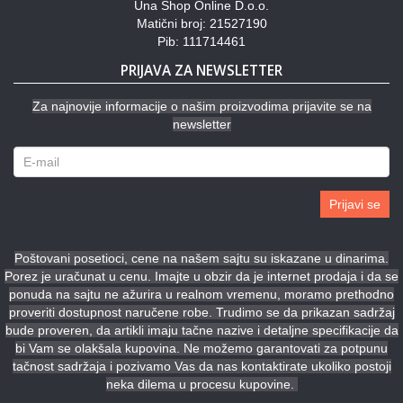
Una Shop Online D.o.o.
Matični broj: 21527190
Pib: 111714461
PRIJAVA ZA NEWSLETTER
Za najnovije informacije o našim proizvodima prijavite se na
newsletter
Prijavi se
Poštovani posetioci, cene na našem sajtu su iskazane u dinarima.
Porez je uračunat u cenu. Imajte u obzir da je internet prodaja i da se
ponuda na sajtu ne ažurira u realnom vremenu, moramo prethodno
proveriti dostupnost naručene robe. Trudimo se da prikazan sadržaj
bude proveren, da artikli imaju tačne nazive i detaljne specifikacije da
bi Vam se olakšala kupovina. Ne možemo garantovati za potpunu
tačnost sadržaja i pozivamo Vas da nas kontaktirate ukoliko postoji
neka dilema u procesu kupovine.