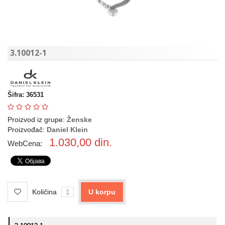
3.10012-1
Šifra: 36531
Proizvod iz grupe:
Ženske
Proizvođač:
Daniel Klein
1.030,00
din.
WebCena:
Količina
U korpu