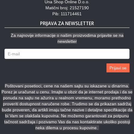
Una Shop Online D.o.o.
Matični broj: 21527190
Pib: 111714461
PRIJAVA ZA NEWSLETTER
Za najnovije informacije o našim proizvodima prijavite se na
newsletter
Prijavi se
Poštovani posetioci, cene na našem sajtu su iskazane u dinarima.
Porez je uračunat u cenu. Imajte u obzir da je internet prodaja i da se
ponuda na sajtu ne ažurira u realnom vremenu, moramo prethodno
proveriti dostupnost naručene robe. Trudimo se da prikazan sadržaj
bude proveren, da artikli imaju tačne nazive i detaljne specifikacije da
bi Vam se olakšala kupovina. Ne možemo garantovati za potpunu
tačnost sadržaja i pozivamo Vas da nas kontaktirate ukoliko postoji
neka dilema u procesu kupovine.