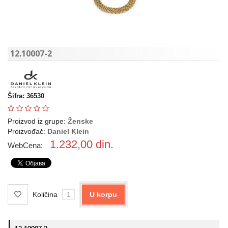
12.10007-2
Šifra: 36530
Proizvod iz grupe:
Ženske
Proizvođač:
Daniel Klein
1.232,00
din.
WebCena:
Količina
U korpu