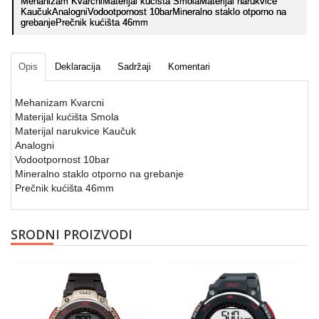
Mehanizam KvarcniMaterijal kućišta SmolaMaterijal narukvice
KaučukAnalogniVodootpornost 10barMineralno staklo otporno na
grebanjePrečnik kućišta 46mm
Opis
Deklaracija
Sadržaji
Komentari
Mehanizam Kvarcni
Materijal kućišta Smola
Materijal narukvice Kaučuk
Analogni
Vodootpornost 10bar
Mineralno staklo otporno na grebanje
Prečnik kućišta 46mm
SRODNI PROIZVODI