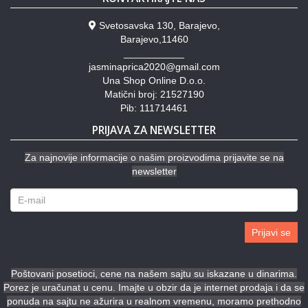
Svetosavska 130, Barajevo,
Barajevo,11460
___________
jasminaprica2020@gmail.com
Una Shop Online D.o.o.
Matični broj: 21527190
Pib: 111714461
PRIJAVA ZA NEWSLETTER
Za najnovije informacije o našim proizvodima prijavite se na
newsletter
Prijavi se
Poštovani posetioci, cene na našem sajtu su iskazane u dinarima.
Porez je uračunat u cenu. Imajte u obzir da je internet prodaja i da se
ponuda na sajtu ne ažurira u realnom vremenu, moramo prethodno