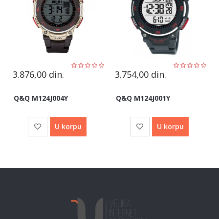
3.876,00
din.
3.754,00
din.
Q&Q M124J004Y
Q&Q M124J001Y
U korpu
U korpu