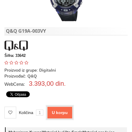
Q&Q G19A-003VY
Šifra: 33642
Proizvod iz grupe:
Digitalni
Proizvođač:
Q&Q
3.393,00
din.
WebCena:
Količina
U korpu