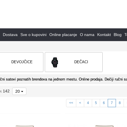
Dostava
Sve o kupovini
Online placanje
O nama
Kontakt
Blog
T
DEVOJČICE
DEČACI
učni satovi poznatih brendova na jednom mestu. Online prodaja. Dečiji ručni sa
142
20
:
<<
<
4
5
6
7
8