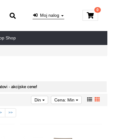
0
Moj nalog
op Shop
tovi - akcijske cene!
Din
Cena: Min
>
>>