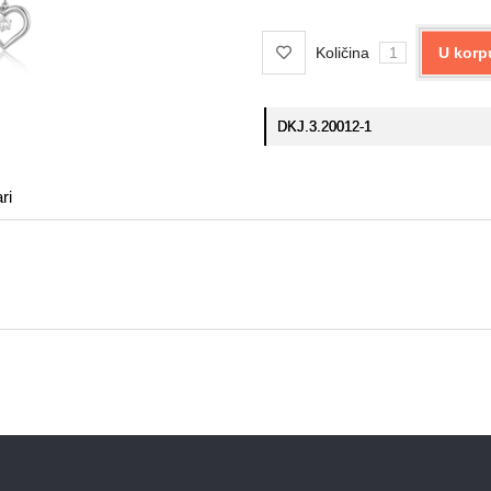
Količina
U korp
DKJ.3.20012-1
ri