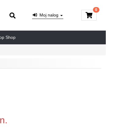
0
Moj nalog
op Shop
n.