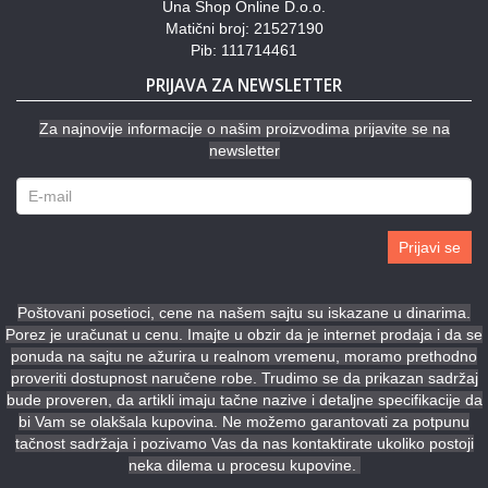
Una Shop Online D.o.o.
Matični broj: 21527190
Pib: 111714461
PRIJAVA ZA NEWSLETTER
Za najnovije informacije o našim proizvodima prijavite se na
newsletter
Prijavi se
Poštovani posetioci, cene na našem sajtu su iskazane u dinarima.
Porez je uračunat u cenu. Imajte u obzir da je internet prodaja i da se
ponuda na sajtu ne ažurira u realnom vremenu, moramo prethodno
proveriti dostupnost naručene robe. Trudimo se da prikazan sadržaj
bude proveren, da artikli imaju tačne nazive i detaljne specifikacije da
bi Vam se olakšala kupovina. Ne možemo garantovati za potpunu
tačnost sadržaja i pozivamo Vas da nas kontaktirate ukoliko postoji
neka dilema u procesu kupovine.