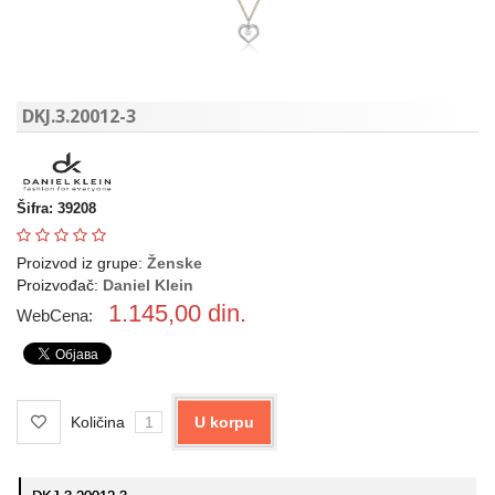
DKJ.3.20012-3
Šifra: 39208
Proizvod iz grupe:
Ženske
Proizvođač:
Daniel Klein
1.145,00
din.
WebCena:
Količina
U korpu