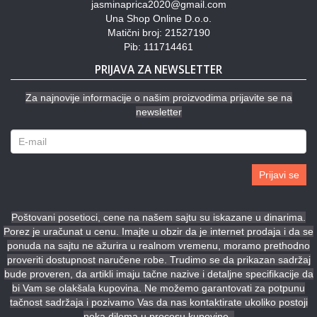
jasminaprica2020@gmail.com
Una Shop Online D.o.o.
Matični broj: 21527190
Pib: 111714461
PRIJAVA ZA NEWSLETTER
Za najnovije informacije o našim proizvodima prijavite se na
newsletter
Prijavi se
Poštovani posetioci, cene na našem sajtu su iskazane u dinarima.
Porez je uračunat u cenu. Imajte u obzir da je internet prodaja i da se
ponuda na sajtu ne ažurira u realnom vremenu, moramo prethodno
proveriti dostupnost naručene robe. Trudimo se da prikazan sadržaj
bude proveren, da artikli imaju tačne nazive i detaljne specifikacije da
bi Vam se olakšala kupovina. Ne možemo garantovati za potpunu
tačnost sadržaja i pozivamo Vas da nas kontaktirate ukoliko postoji
neka dilema u procesu kupovine.