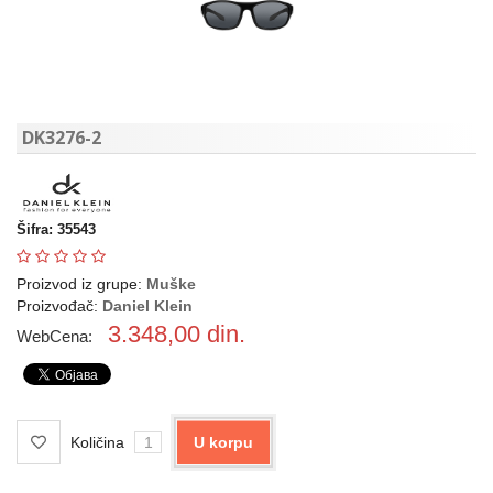
DK3276-2
Šifra: 35543
Proizvod iz grupe:
Muške
Proizvođač:
Daniel Klein
3.348,00
din.
WebCena:
Količina
U korpu