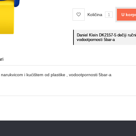
Količina
U korp
Daniel Klein DK2157-5 dečiji ruč
vodootpornosti 5bar-a
ri
narukvicom i kućištem od plastike , vodootpornosti 5bar-a