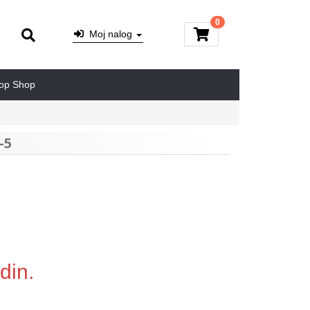
0
Moj nalog
op Shop
-5
din.