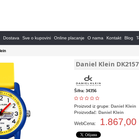
Dostava
Sve o kupovini
Online placanje
O nama
Kontakt
Blog
T
lein
Daniel Klein DK2157
Šifra: 34356
Proizvod iz grupe:
Daniel Klein
Proizvođač:
Daniel Klein
1.867,00
WebCena: