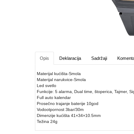
Opis
Deklaracija
Sadržaji
Komenta
Materijal kućišta-Smola
Materijal narukvice-Smola
Led svetlo
Funkcije: 5 alarma, Dual time, štoperica, Tajmer, S
Full auto kalendar
Prosečno trajanje baterije 10god
Vodootpornost 3bar/30m
Dimenzije kućišta 41×34×10.5mm
Težina 24g