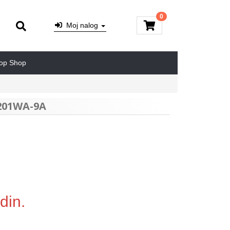
0
Moj nalog
op Shop
201WA-9A
din.