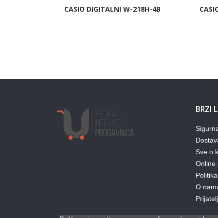
CASIO DIGITALNI W-218H-4B
CASI
BRZI 
Sigurn
Dostav
Sve o k
Online 
Politika
O nam
Prijate