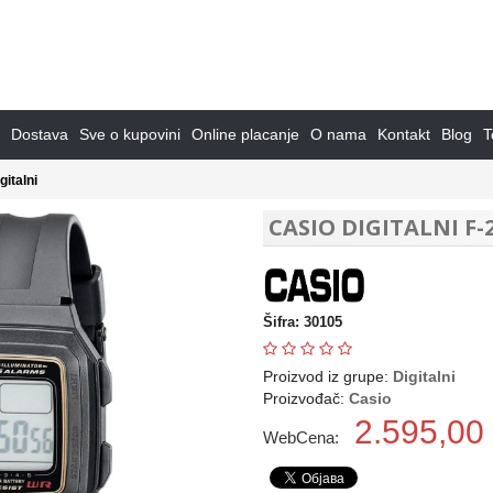
Dostava
Sve o kupovini
Online placanje
O nama
Kontakt
Blog
T
gitalni
CASIO DIGITALNI F-
Šifra: 30105
Proizvod iz grupe:
Digitalni
Proizvođač:
Casio
2.595,00
WebCena: