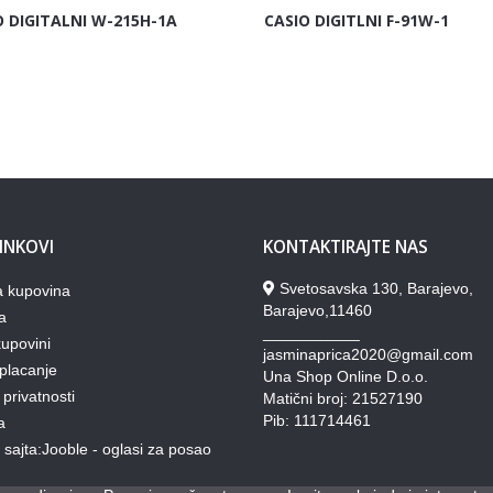
O DIGITALNI W-215H-1A
CASIO DIGITLNI F-91W-1
LINKOVI
KONTAKTIRAJTE NAS
Svetosavska 130, Barajevo,
a kupovina
Barajevo,11460
a
___________
upovini
jasminaprica2020@gmail.com
placanje
Una Shop Online D.o.o.
 privatnosti
Matični broj: 21527190
Pib: 111714461
a
lj sajta:Jooble - oglasi za posao