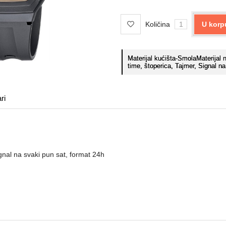
Količina
U korp
Materijal kućišta-SmolaMaterijal
time, štoperica, Tajmer, Signal n
ri
ignal na svaki pun sat, format 24h