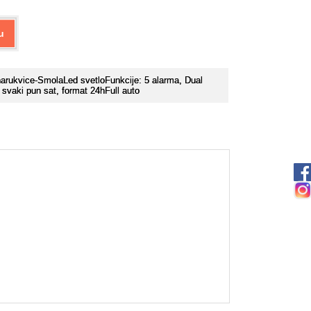
u
 narukvice-SmolaLed svetloFunkcije: 5 alarma, Dual
a svaki pun sat, format 24hFull auto