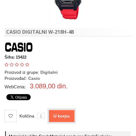
CASIO DIGITALNI W-218H-4B
Šifra: 15422
Proizvod iz grupe:
Digitalni
Proizvođač:
Casio
3.089,00
din.
WebCena:
Količina
U korpu