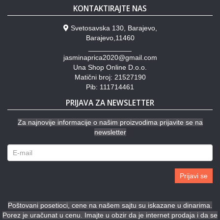
KONTAKTIRAJTE NAS
Svetosavska 130, Barajevo,
Barajevo,11460
___________
jasminaprica2020@gmail.com
Una Shop Online D.o.o.
Matični broj: 21527190
Pib: 111714461
PRIJAVA ZA NEWSLETTER
Za najnovije informacije o našim proizvodima prijavite se na
newsletter
Prijavi se
Poštovani posetioci, cene na našem sajtu su iskazane u dinarima.
Porez je uračunat u cenu. Imajte u obzir da je internet prodaja i da se