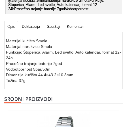
Materijal kućišta SmolaMaterijal narukvice SmolaFunkcije:
Štoperica, Alarm, Led svetlo, Auto kalendar, format 12-
24hProsečno trajanje baterije 7godVodootpornost
Opis
Deklaracija
Sadržaji
Komentari
Materijal kućišta Smola
Materijal narukvice Smola
Funkcije: Štoperica, Alarm, Led svetlo, Auto kalendar, format 12-
24h
Prosečno trajanje baterije 7god
Vodootpornost 5bar/50m
Dimenzije kućišta 44.4×43.2×10.8mm
Težina 37g
SRODNI PROIZVODI