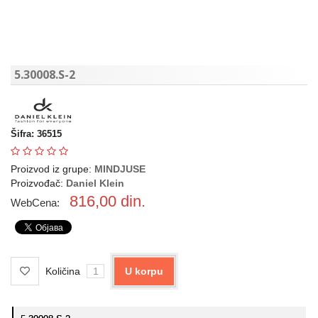
5.30008.S-2
Šifra: 36515
Proizvod iz grupe:
MINDJUSE
Proizvođač:
Daniel Klein
816,00
din.
WebCena:
Količina
U korpu