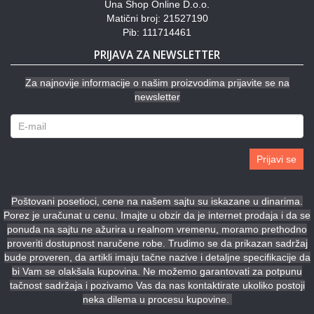
Una Shop Online D.o.o.
Matični broj: 21527190
Pib: 111714461
PRIJAVA ZA NEWSLETTER
Za najnovije informacije o našim proizvodima prijavite se na
newsletter
Prijavi se
Poštovani posetioci, cene na našem sajtu su iskazane u dinarima.
Porez je uračunat u cenu. Imajte u obzir da je internet prodaja i da se
ponuda na sajtu ne ažurira u realnom vremenu, moramo prethodno
proveriti dostupnost naručene robe. Trudimo se da prikazan sadržaj
bude proveren, da artikli imaju tačne nazive i detaljne specifikacije da
bi Vam se olakšala kupovina. Ne možemo garantovati za potpunu
tačnost sadržaja i pozivamo Vas da nas kontaktirate ukoliko postoji
neka dilema u procesu kupovine.