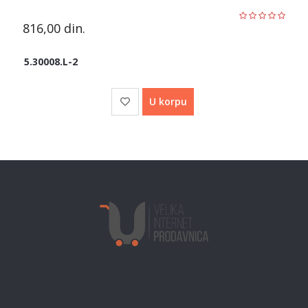
816,00
din.
5.30008.L-2
U korpu