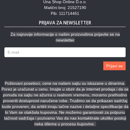
Una Shop Online D.o.o.
Matični broj: 21527190
Pib: 111714461
PRIJAVA ZA NEWSLETTER
Za najnovije informacije o našim proizvodima prijavite se na
newsletter
Prijavi se
Poštovani posetioci, cene na našem sajtu su iskazane u dinarima.
Porez je uračunat u cenu. Imajte u obzir da je internet prodaja i da se
ponuda na sajtu ne ažurira u realnom vremenu, moramo prethodno
proveriti dostupnost naručene robe. Trudimo se da prikazan sadržaj
bude proveren, da artikli imaju tačne nazive i detaljne specifikacije da
bi Vam se olakšala kupovina. Ne možemo garantovati za potpunu
tačnost sadržaja i pozivamo Vas da nas kontaktirate ukoliko postoji
neka dilema u procesu kupovine.