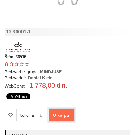
12.30001-1
Šifra: 36516
Proizvod iz grupe:
MINDJUSE
Proizvođač:
Daniel Klein
1.778,00
din.
WebCena:
Količina
U korpu