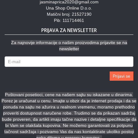
jasminaprica2020@gmail.com
Una Shop Online D.o.o.
Matični broj: 21527190
Pib: 111714461
PRIJAVA ZA NEWSLETTER
Za najnovije informacije o našim proizvodima prijavite se na
newsletter
Prijavi se
Poštovani posetioci, cene na našem sajtu su iskazane u dinarima.
Porez je uračunat u cenu. Imajte u obzir da je internet prodaja i da se
ponuda na sajtu ne ažurira u realnom vremenu, moramo prethodno
proveriti dostupnost naručene robe. Trudimo se da prikazan sadržaj
bude proveren, da artikli imaju tačne nazive i detaljne specifikacije da
bi Vam se olakšala kupovina. Ne možemo garantovati za potpunu
tačnost sadržaja i pozivamo Vas da nas kontaktirate ukoliko postoji
neka dilema u procesu kupovine.