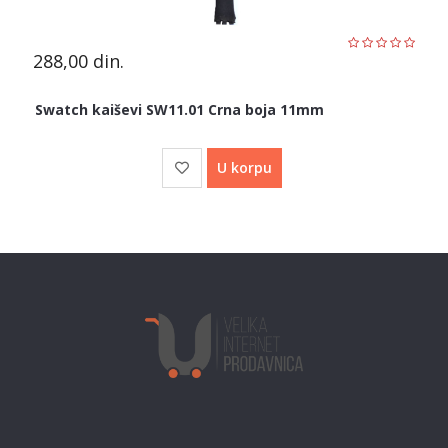
288,00
din.
Swatch kaiševi SW11.01 Crna boja 11mm
U korpu