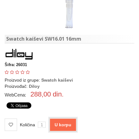
Swatch kaiševi SW16.01 16mm
Šifra: 26031
Proizvod iz grupe:
Swatch kaiševi
Proizvođač:
Diloy
288,00
din.
WebCena:
Količina
U korpu