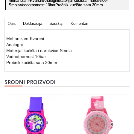
Mehanizam-KvarcniAnalogniMaterijal kućišta i narukvice-
SmolaVodootpornost 10barPrečnik kućišta sata 30mm
Opis
Deklaracija
Sadržaji
Komentari
Mehanizam-Kvarcni
Analogni
Materijal kućišta i narukvice-Smola
Vodootpornost 10bar
Prečnik kućišta sata 30mm
SRODNI PROIZVODI