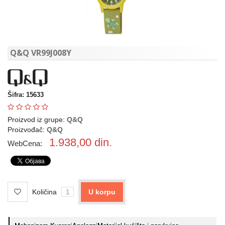
Q&Q VR99J008Y
Šifra: 15633
Proizvod iz grupe:
Q&Q
Proizvođač:
Q&Q
1.938,00
din.
WebCena:
Količina
U korpu