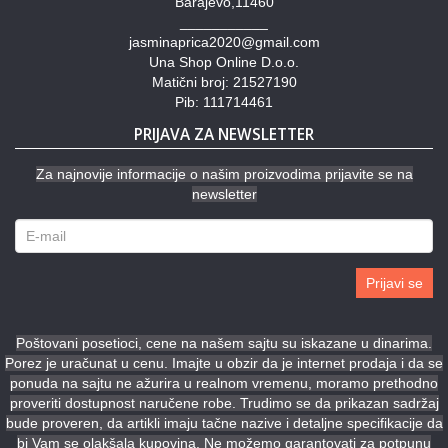
Barajevo,11460
___________
jasminaprica2020@gmail.com
Una Shop Online D.o.o.
Matični broj: 21527190
Pib: 111714461
PRIJAVA ZA NEWSLETTER
Za najnovije informacije o našim proizvodima prijavite se na
newsletter
Prijavi se
Poštovani posetioci, cene na našem sajtu su iskazane u dinarima.
Porez je uračunat u cenu. Imajte u obzir da je internet prodaja i da se
ponuda na sajtu ne ažurira u realnom vremenu, moramo prethodno
proveriti dostupnost naručene robe. Trudimo se da prikazan sadržaj
bude proveren, da artikli imaju tačne nazive i detaljne specifikacije da
bi Vam se olakšala kupovina. Ne možemo garantovati za potpunu