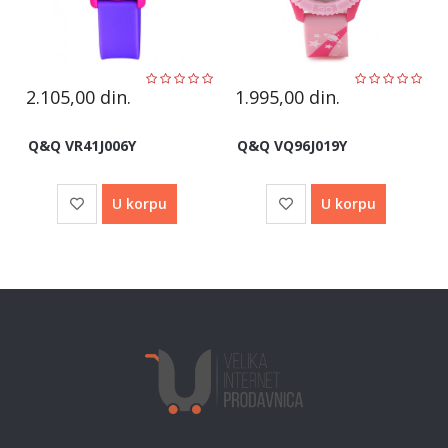
2.105,00
din.
1.995,00
din.
Q&Q VR41J006Y
Q&Q VQ96J019Y
U korpu
U korpu