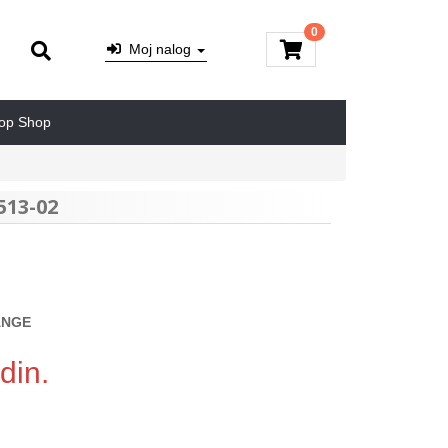
0
Moj nalog
op Shop
513-02
ANGE
din.