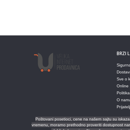
BRZI 
Sigurn
Dostav
Sve o k
Online 
Politika
O nam
Prijate
Poštovani posetioci, cene na našem sajtu su iskazan
vremenu, moramo prethodno proveriti dostupnost naruč