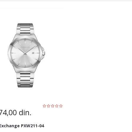
74,00
din.
 Exchange PXW211-04