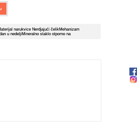
u
kMaterijal narukvice Nerdjajući čelikMehanizam
an u nedeljiMineralno staklo otporno na