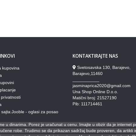
LINKOVI
KONTAKTIRAJTE NAS
Svetosavska 130, Barajevo,
a kupovina
Barajevo,11460
a
___________
upovini
jasminaprica2020@gmail.com
placanje
Una Shop Online D.o.o.
 privatnosti
Matični broj: 21527190
Pib: 111714461
a
lj sajta:Jooble - oglasi za posao
e u dinarima. Porez je uračunat u cenu. Imajte u obzir da je internet 
ene robe. Trudimo se da prikazan sadržaj bude proveren, da artikli ima