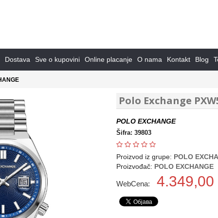
Dostava
Sve o kupovini
Online placanje
O nama
Kontakt
Blog
T
HANGE
Polo Exchange PXW
POLO EXCHANGE
Šifra: 39803
Proizvod iz grupe:
POLO EXCH
Proizvođač:
POLO EXCHANGE
4.349,00
WebCena: