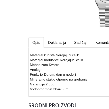
Opis
Deklaracija
Sadržaji
Komenta
Materijal kućišta Nerdjajući čelik
Materijal narukvice Nerdjajući čelik
Mehanizam Kvarcni
Analogni
Funkcije-Datum, dan u nedelji
Mineralno staklo otporno na grebanje
Garancija 2 god
Vodootpornost 3bar-30m
SRODNI PROIZVODI