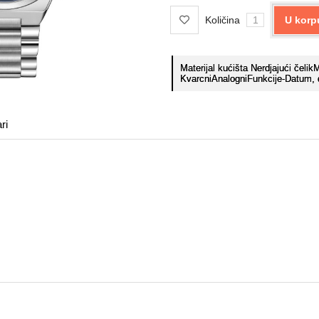
Količina
U korp
Materijal kućišta Nerdjajući čeli
KvarcniAnalogniFunkcije-Datum, d
ri