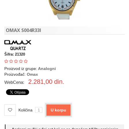
OMAX S004R33I
Šifra: 21320
Proizvod iz grupe:
Analogni
Proizvođač:
Omax
2.281,00
din.
WebCena:
Količina
U korpu