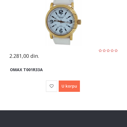
2.281,00
din.
OMAX T001R33A
U korpu