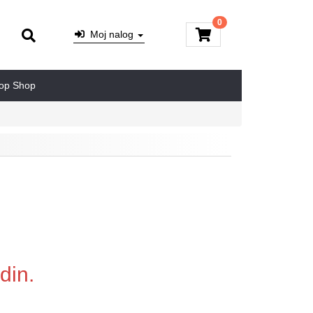
0
Moj nalog
op Shop
din.