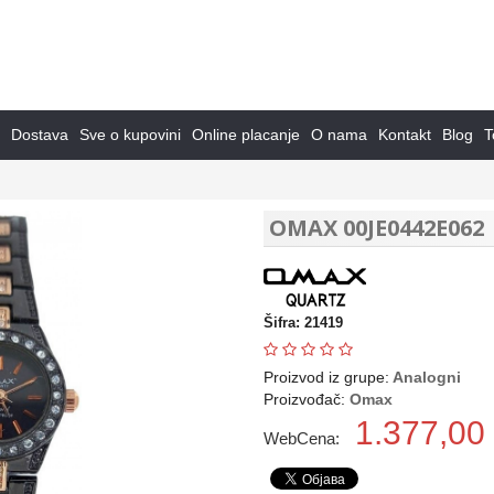
Dostava
Sve o kupovini
Online placanje
O nama
Kontakt
Blog
T
OMAX 00JE0442E062
Šifra: 21419
Proizvod iz grupe:
Analogni
Proizvođač:
Omax
1.377,00
WebCena: