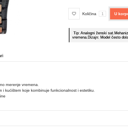
Količina
U korp
Tip: Analogni ženski sat.Mehaniz
vremena.Dizajn: Model često dol
ri
izno merenje vremena.
i kućištem koje kombinuje funkcionalnost i estetiku.
ine