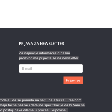
PRIJAVA ZA NEWSLETTER
Za najnovije informacije o našim
proizvodima prijavite se na newsletter
Prijavi se
prodaja i da se ponuda na sajtu ne ažurira u realnom
ju tačne nazive i detaljne specifikacije da bi Vam se
ko postoji neka dilema u procesu kupovine.