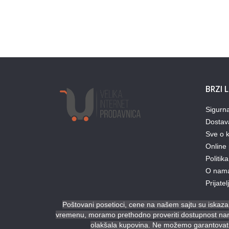
BRZI 
Sigurn
Dostav
Sve o k
Online 
Politika
O nam
Prijate
Poštovani posetioci, cene na našem sajtu su iskazan
vremenu, moramo prethodno proveriti dostupnost naruč
olakšala kupovina. Ne možemo garantovati 