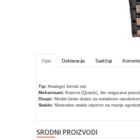
Opis
Deklaracija
Sadržaji
Komenta
Tip:
Analogni ženski sat.
Mehanizam:
Kvarcni (Quartz), što osigurava prec
Dizajn:
Model često dolazi sa metalnom narukvicom 
Staklo:
Mineralno staklo otporno na manje ogrebot
SRODNI PROIZVODI