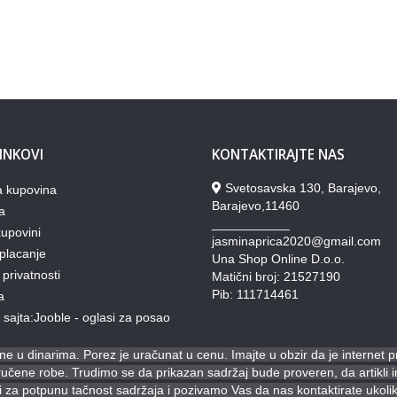
LINKOVI
KONTAKTIRAJTE NAS
Svetosavska 130, Barajevo,
a kupovina
Barajevo,11460
a
___________
upovini
jasminaprica2020@gmail.com
placanje
Una Shop Online D.o.o.
 privatnosti
Matični broj: 21527190
Pib: 111714461
a
lj sajta:Jooble - oglasi za posao
e u dinarima. Porez je uračunat u cenu. Imajte u obzir da je internet 
ene robe. Trudimo se da prikazan sadržaj bude proveren, da artikli ima
za potpunu tačnost sadržaja i pozivamo Vas da nas kontaktirate ukoli