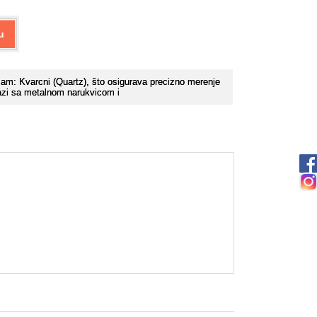
u
am: Kvarcni (Quartz), što osigurava precizno merenje
azi sa metalnom narukvicom i