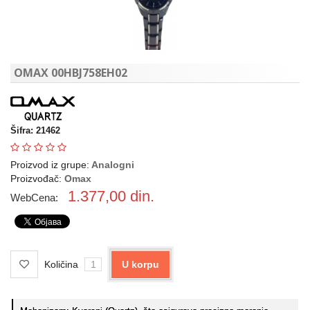
OMAX 00HBJ758EH02
Šifra: 21462
Proizvod iz grupe:
Analogni
Proizvođač:
Omax
1.377,00
din.
WebCena:
Količina
U korpu