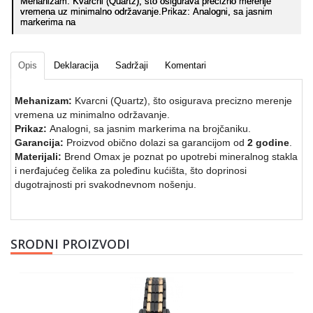
Mehanizam: Kvarcni (Quartz), što osigurava precizno merenje
vremena uz minimalno održavanje.Prikaz: Analogni, sa jasnim
markerima na
Opis
Deklaracija
Sadržaji
Komentari
Mehanizam:
Kvarcni (Quartz), što osigurava precizno merenje
vremena uz minimalno održavanje.
Prikaz:
Analogni, sa jasnim markerima na brojčaniku.
Garancija:
Proizvod obično dolazi sa garancijom od
2 godine
.
Materijali:
Brend Omax je poznat po upotrebi mineralnog stakla
i nerđajućeg čelika za poleđinu kućišta, što doprinosi
dugotrajnosti pri svakodnevnom nošenju.
SRODNI PROIZVODI