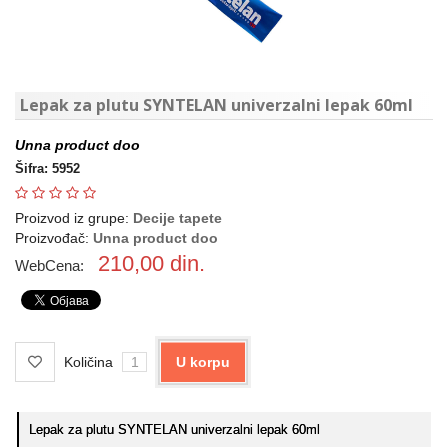
Lepak za plutu SYNTELAN univerzalni lepak 60ml
Unna product doo
Šifra: 5952
Proizvod iz grupe:
Decije tapete
Proizvođač:
Unna product doo
210,00
din.
WebCena:
Količina
U korpu
Lepak za plutu SYNTELAN univerzalni lepak 60ml