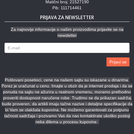
Matični broj: 21527190
Pib: 111714461
PRIJAVA ZA NEWSLETTER
Za najnovije informacije o našim proizvodima prijavite se na
newsletter
Prijavi se
Poštovani posetioci, cene na našem sajtu su iskazane u dinarima.
Porez je uračunat u cenu. Imajte u obzir da je internet prodaja i da se
ponuda na sajtu ne ažurira u realnom vremenu, moramo prethodno
proveriti dostupnost naručene robe. Trudimo se da prikazan sadržaj
bude proveren, da artikli imaju tačne nazive i detaljne specifikacije da
bi Vam se olakšala kupovina. Ne možemo garantovati za potpunu
tačnost sadržaja i pozivamo Vas da nas kontaktirate ukoliko postoji
neka dilema u procesu kupovine.