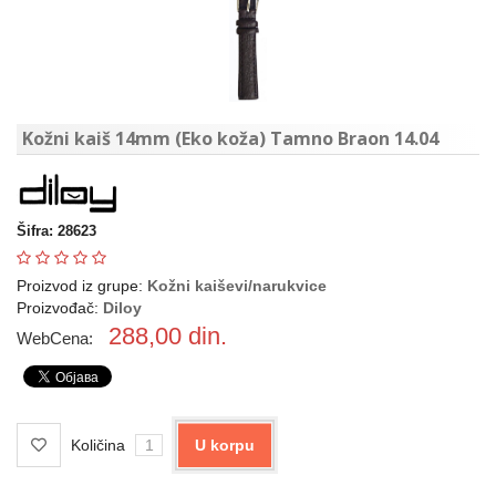
Kožni kaiš 14mm (Eko koža) Tamno Braon 14.04
Šifra: 28623
Proizvod iz grupe:
Kožni kaiševi/narukvice
Proizvođač:
Diloy
288,00
din.
WebCena:
Količina
U korpu