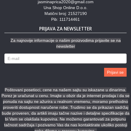
jasminaprica2020@gmail.com
Una Shop Online D.o.o.
Matični broj: 21527190
Pib: 111714461
PRIJAVA ZA NEWSLETTER
Za najnovije informacije o našim proizvodima prijavite se na
newsletter
Prijavi se
Poštovani posetioci, cene na našem sajtu su iskazane u dinarima.
Porez je uračunat u cenu. Imajte u obzir da je internet prodaja i da se
ponuda na sajtu ne ažurira u realnom vremenu, moramo prethodno
proveriti dostupnost naručene robe. Trudimo se da prikazan sadržaj
bude proveren, da artikli imaju tačne nazive i detaljne specifikacije da
bi Vam se olakšala kupovina. Ne možemo garantovati za potpunu
tačnost sadržaja i pozivamo Vas da nas kontaktirate ukoliko postoji
neka dilema u procesu kupovine.