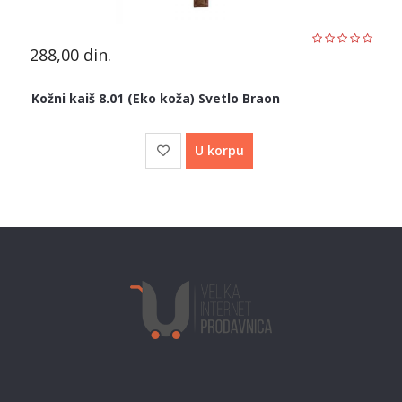
288,00
din.
Kožni kaiš 8.01 (Eko koža) Svetlo Braon
U korpu