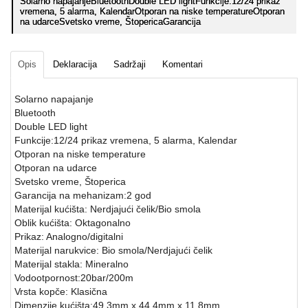
Solarno napajanjeBluetoothDouble LED lightFunkcije:12/24 prikaz
vremena, 5 alarma, KalendarOtporan na niske temperatureOtporan
na udarceSvetsko vreme, ŠtopericaGarancija
Opis
Deklaracija
Sadržaji
Komentari
Solarno napajanje
Bluetooth
Double LED light
Funkcije:12/24 prikaz vremena, 5 alarma, Kalendar
Otporan na niske temperature
Otporan na udarce
Svetsko vreme, Štoperica
Garancija na mehanizam:2 god
Materijal kućišta: Nerdjajući čelik/Bio smola
Oblik kućišta: Oktagonalno
Prikaz: Analogno/digitalni
Materijal narukvice: Bio smola/Nerdjajući čelik
Materijal stakla: Mineralno
Vodootpornost:20bar/200m
Vrsta kopče: Klasična
Dimenzije kućišta:49,3mm x 44,4mm x 11,8mm