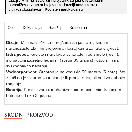
Dizajn: Minimalistički crni brojčanik sa jasno istaknutim
narandžasto-zlatnim brojevima i kazaljkama za laku
čitljivost.Izdržljivost: Kućište i narukvica su
Opis
Deklaracija
Sadržaji
Komentari
Dizajn
: Minimalistički crni brojčanik sa jasno istaknutim
narandžasto-zlatnim brojevima i kazaljkama za laku čitljivost.
Izdržljivost
: Kućište i narukvica su izrađeni od smole (resin),
što sat čini izuzetno laganim (svega 35 grama) i otpornim na
svakodnevno habanje.
Vodootpornost
: Otporan je na vodu do 50 metara (5 bara), što
znači da je siguran za tuširanje ili pranje ruku, ali ne i za duboko
ronjenje.
Baterija
: Koristi kvarcni mehanizam sa procenjenim trajanjem
baterije od oko 3 godine
SRODNI PROIZVODI