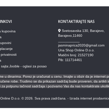
LINKOVI
KONTAKTIRAJTE NAS
Svetosavska 130, Barajevo,
a kupovina
Barajevo,11460
a
___________
upovini
jasminaprica2020@gmail.com
placanje
Una Shop Online D.o.o.
 privatnosti
Matični broj: 21527190
Pib: 111714461
a
lj sajta:Jooble - oglasi za posao
e u dinarima. Porez je uračunat u cenu. Imajte u obzir da je internet 
ene robe. Trudimo se da prikazan sadržaj bude proveren, da artikli ima
za potpunu tačnost sadržaja i pozivamo Vas da nas kontaktirate ukoli
Online D.o.o. © 2026. Sva prava zadržana. -
Izrada internet prodavnic