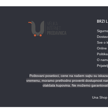
BRZI 
Sigurn
Dostav
Sve o k
Online 
Politika
O nam
Prijate
Poštovani posetioci, cene na našem sajtu su iskazan
vremenu, moramo prethodno proveriti dostupnost naruč
olakšala kupovina. Ne možemo garantovati 
Una Shop 