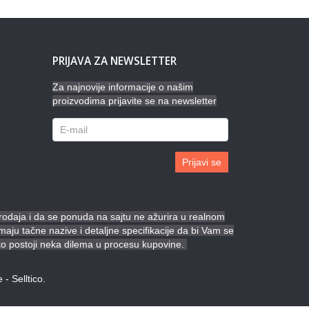
PRIJAVA ZA NEWSLETTER
Za najnovije informacije o našim
proizvodima prijavite se na newsletter
Prijavi se
prodaja i da se ponuda na sajtu ne ažurira u realnom
ju tačne nazive i detaljne specifikacije da bi Vam se
ko postoji neka dilema u procesu kupovine.
e
-
Selltico.