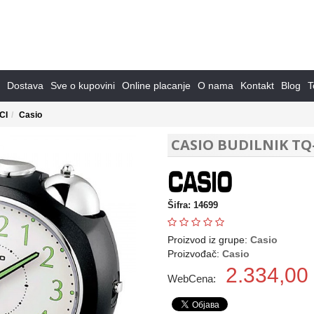
Dostava
Sve o kupovini
Online placanje
O nama
Kontakt
Blog
T
CI
Casio
CASIO BUDILNIK TQ-
Šifra: 14699
Proizvod iz grupe:
Casio
Proizvođač:
Casio
2.334,00
WebCena: