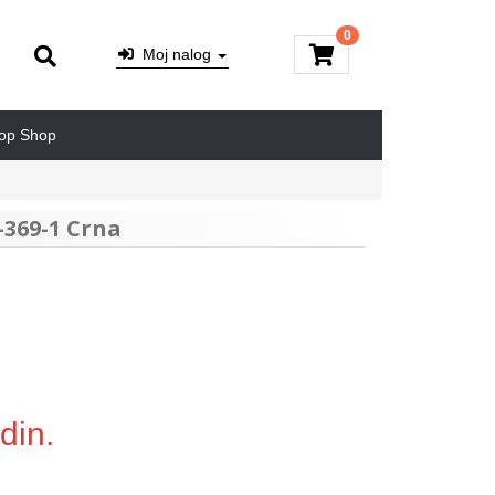
0
Moj nalog
op Shop
369-1 Crna
din.