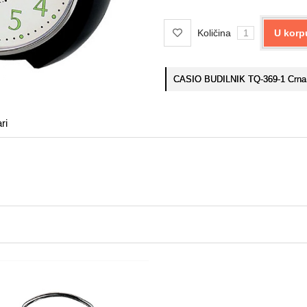
Količina
U korp
CASIO BUDILNIK TQ-369-1 Crna
ri