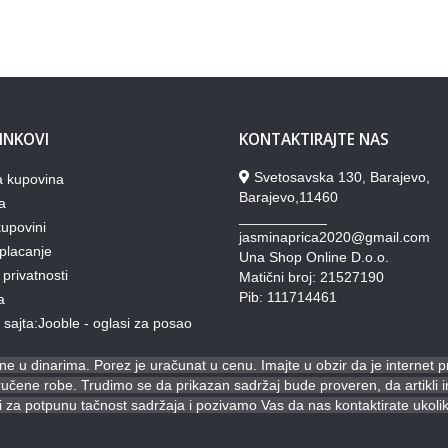
LINKOVI
KONTAKTIRAJTE NAS
Svetosavska 130, Barajevo,
a kupovina
Barajevo,11460
a
___________
upovini
jasminaprica2020@gmail.com
placanje
Una Shop Online D.o.o.
 privatnosti
Matični broj: 21527190
Pib: 111714461
a
lj sajta:Jooble - oglasi za posao
e u dinarima. Porez je uračunat u cenu. Imajte u obzir da je internet 
ene robe. Trudimo se da prikazan sadržaj bude proveren, da artikli ima
za potpunu tačnost sadržaja i pozivamo Vas da nas kontaktirate ukoli