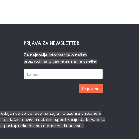
PRIJAVA ZA NEWSLETTER
Za najnovije informacije o našim
proizvodima prijavite se na newsletter
Prijavi se
prodaja i da se ponuda na sajtu ne ažurira u realnom
ju tačne nazive i detaljne specifikacije da bi Vam se
ko postoji neka dilema u procesu kupovine.