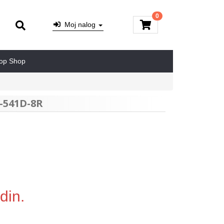
0
Moj nalog
op Shop
-541D-8R
din.