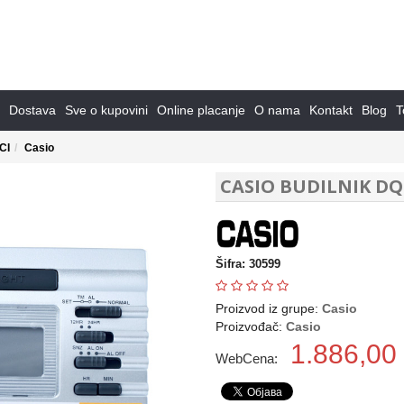
Dostava
Sve o kupovini
Online placanje
O nama
Kontakt
Blog
T
CI
Casio
CASIO BUDILNIK DQ
Šifra: 30599
Proizvod iz grupe:
Casio
Proizvođač:
Casio
1.886,00
WebCena: