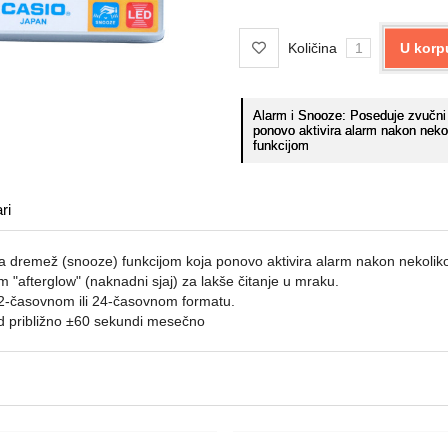
Količina
U korp
Alarm i Snooze: Poseduje zvučni 
ponovo aktivira alarm nakon neko
funkcijom
ri
a dremež (snooze) funkcijom koja ponovo aktivira alarm nakon nekolik
m "afterglow" (naknadni sjaj) za lakše čitanje u mraku.
2-časovnom ili 24-časovnom formatu.
 približno ±60 sekundi mesečno