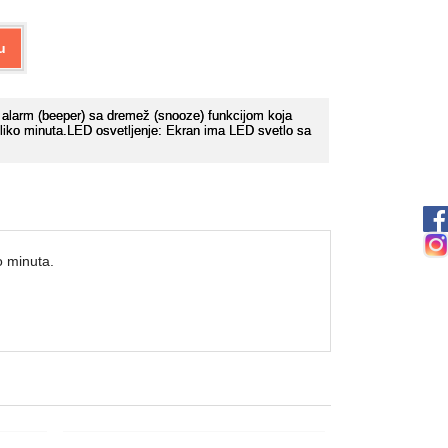
u
alarm (beeper) sa dremež (snooze) funkcijom koja
liko minuta.LED osvetljenje: Ekran ima LED svetlo sa
o minuta.