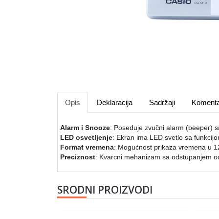
Opis
Deklaracija
Sadržaji
Komenta
Alarm i Snooze
: Poseduje zvučni alarm (beeper) s
LED osvetljenje
: Ekran ima LED svetlo sa funkcijo
Format vremena
: Mogućnost prikaza vremena u 1
Preciznost
: Kvarcni mehanizam sa odstupanjem od
SRODNI PROIZVODI