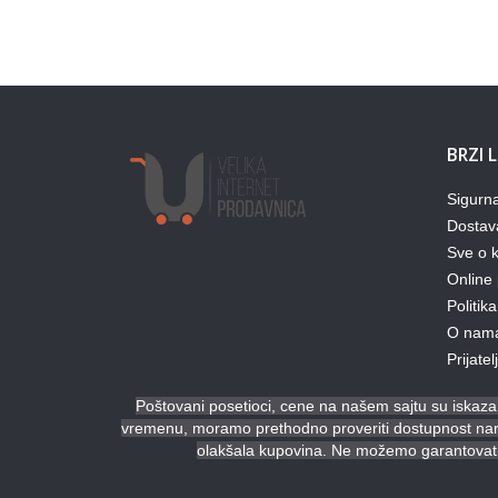
BRZI 
Sigurn
Dostav
Sve o k
Online 
Politika
O nam
Prijate
Poštovani posetioci, cene na našem sajtu su iskazan
vremenu, moramo prethodno proveriti dostupnost naruč
olakšala kupovina. Ne možemo garantovati 