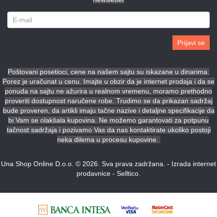
Prijavi se
Poštovani posetioci, cene na našem sajtu su iskazane u dinarima.
Porez je uračunat u cenu. Imajte u obzir da je internet prodaja i da se
ponuda na sajtu ne ažurira u realnom vremenu, moramo prethodno
proveriti dostupnost naručene robe. Trudimo se da prikazan sadržaj
bude proveren, da artikli imaju tačne nazive i detaljne specifikacije da
bi Vam se olakšala kupovina. Ne možemo garantovati za potpunu
tačnost sadržaja i pozivamo Vas da nas kontaktirate ukoliko postoji
neka dilema u procesu kupovine.
Una Shop Online D.o.o. © 2026. Sva prava zadržana. -
Izrada internet
prodavnice
-
Selltico.