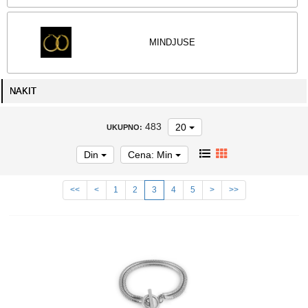
MINDJUSE
NAKIT
483
20
UKUPNO:
Din
Cena: Min
<<
<
1
2
3
4
5
>
>>