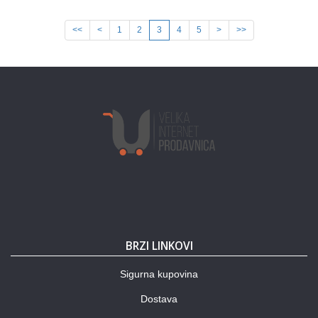
<<
<
1
2
3
4
5
>
>>
BRZI LINKOVI
Sigurna kupovina
Dostava