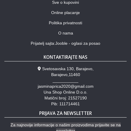
Sve o kupovini
Online placanje
Politika privatnosti
O nama
Prijatelj sajta:Jooble - oglasi za posao
KONTAKTIRAJTE NAS
Svetosavska 130, Barajevo,
Barajevo,11460
___________
jasminaprica2020@gmail.com
Una Shop Online D.o.o.
Matični broj: 21527190
Pib: 111714461
PRIJAVA ZA NEWSLETTER
Za najnovije informacije o našim proizvodima prijavite se na
newsletter