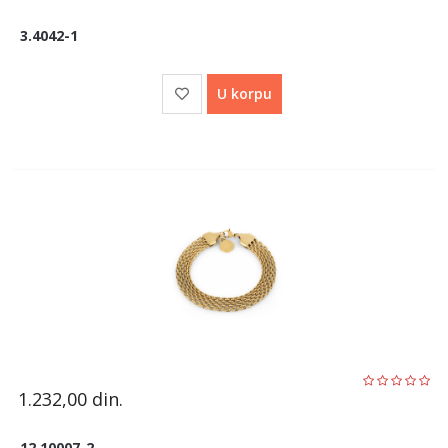
3.4042-1
U korpu
1.232,00
din.
12.10007-2