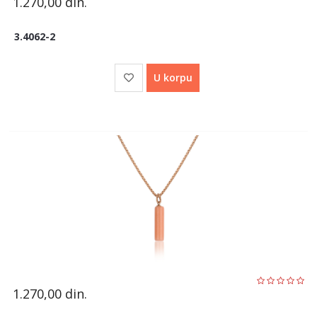
1.270,00
din.
3.4062-2
U korpu
1.270,00
din.