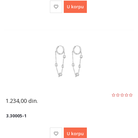
U korpu
1.234,00
din.
3.30005-1
U korpu