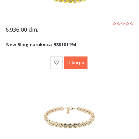
6.936,00
din.
New Bling narukvica-980101194
U korpu