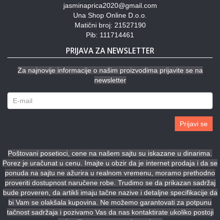
jasminaprica2020@gmail.com
Una Shop Online D.o.o.
Matični broj: 21527190
Pib: 111714461
PRIJAVA ZA NEWSLETTER
Za najnovije informacije o našim proizvodima prijavite se na
newsletter
Prijavi se
Poštovani posetioci, cene na našem sajtu su iskazane u dinarima.
Porez je uračunat u cenu. Imajte u obzir da je internet prodaja i da se
ponuda na sajtu ne ažurira u realnom vremenu, moramo prethodno
proveriti dostupnost naručene robe. Trudimo se da prikazan sadržaj
bude proveren, da artikli imaju tačne nazive i detaljne specifikacije da
bi Vam se olakšala kupovina. Ne možemo garantovati za potpunu
tačnost sadržaja i pozivamo Vas da nas kontaktirate ukoliko postoji