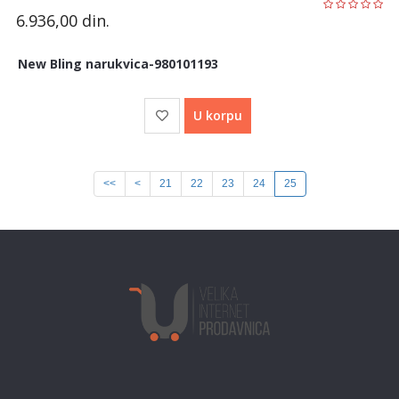
6.936,00
din.
New Bling narukvica-980101193
U korpu
<<
<
21
22
23
24
25