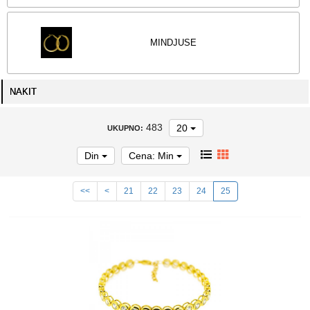
MINDJUSE
NAKIT
483
20
UKUPNO:
Din
Cena: Min
<<
<
21
22
23
24
25