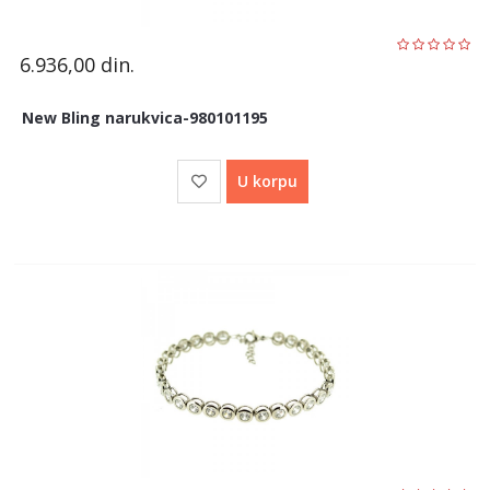
6.936,00
din.
New Bling narukvica-980101195
U korpu